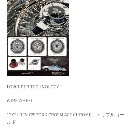
KRZX FORGED CALIPER SYSTEM 適合一覧 TRUCK & SUV
KRZX FORGED WHEEL ALL DESINGS
KRZX-sports
LOWRIDER TECHNOLOGY
NV200 USV CUSTOM
PARTSカテゴリー一覧
LOWRIDER TECHNOLOGY
RIDETECH SUSPENSION
WIRE WHEEL
13X7J REV 72SPORK CROSSLACE CHROME トリプルゴー
SPORZA FORGED WHEEL
ルド
SUSPENSION