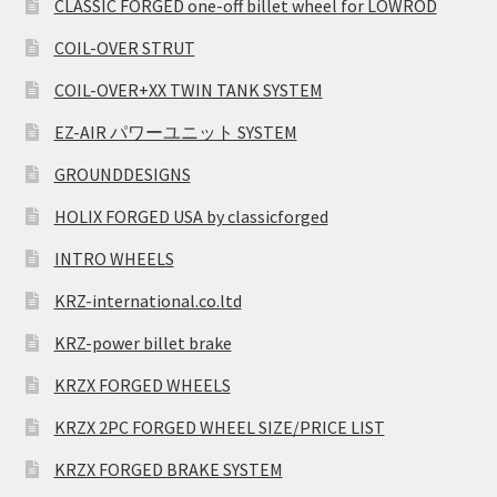
CLASSIC FORGED one-off billet wheel for LOWROD
COIL-OVER STRUT
COIL-OVER+XX TWIN TANK SYSTEM
EZ-AIR パワーユニット SYSTEM
GROUNDDESIGNS
HOLIX FORGED USA by classicforged
INTRO WHEELS
KRZ-international.co.ltd
KRZ-power billet brake
KRZX FORGED WHEELS
KRZX 2PC FORGED WHEEL SIZE/PRICE LIST
KRZX FORGED BRAKE SYSTEM