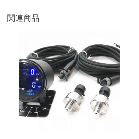
/
マイアカウント
72SP
関連商品
/
支払い
CROSS
ト
構造変更
リ
プ
特注製作
ル
ゴ
ー
ル
ド
個