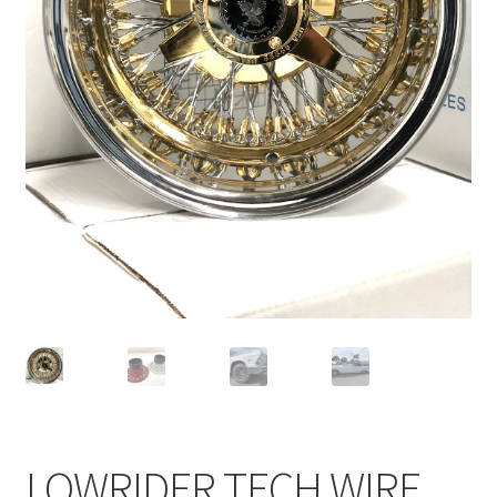
CANOVER BILLET STRUT “MADE IN JAPAN”
CANOVER GT-STRUT
CANOVER PROMATIC “MADE IN JAPAN”
CANOVER RIDE-STRUT AIR SUSPENSION
CLASSIC FORGED one-off billet wheel for LOWROD
COIL-OVER STRUT
COIL-OVER+XX TWIN TANK SYSTEM
EZ-AIR パワーユニット SYSTEM
LOWRIDER TECH WIRE
GROUNDDESIGNS