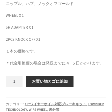
ニップル、ハブ、ノックオフゴールド
top2
WHEEL X 1
WHEEL 採寸表
5H ADAPTER X 1
2PCS KNOCK OFF X1
WILWOOD BRAKE SYSTEM
１本の価格です。
オーバーホール
＊代金引換便の場合は発送までに４−５日かかります。
カート
LOWRIDER
ショップ
お買い物カゴに追加
TECH
WIRE
パーツ一覧
WHEEL
13X7
カテゴリー:
13"ワイヤーホイル対応ブレーキキット
,
LOWRIDER
プライバシーポリシー
TECHNOLOGY
,
WIRE WHEEL
,
未分類
REV