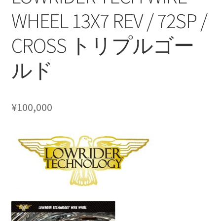
WHEEL 13X7 REV / 72SP /
HOLIX FORGED USA by classicforged
CROSS トリプルゴー
INTRO WHEELS
ルド
KRZ-international.co.ltd
KRZ-power billet brake
¥
100,000
KRZX FORGED WHEELS
KRZX 2PC FORGED WHEEL SIZE/PRICE LIST
KRZX FORGED BRAKE SYSTEM
KRZX FORGED CALIPER SYSTEM 適合一覧 PASSENGER CAR