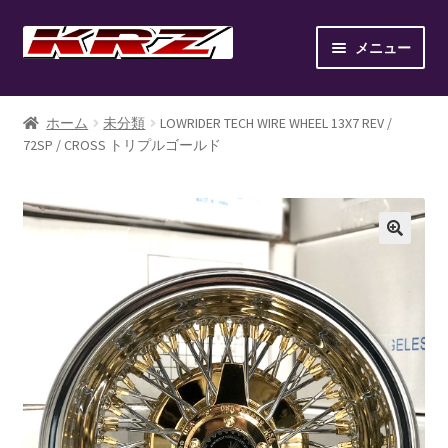
ナ
コ
メニュー
ビ
ン
ゲ
テ
ホーム
ー
ン
ホーム
未分類
LOWRIDER TECH WIRE WHEEL 13X7 REV /
シ
ツ
72SP / CROSS トリプルゴールド
AIR SUSPENSION KIT
ョ
へ
ン
ス
AIR SUSPENSION SETUP GALLERY
へ
キ
ス
ッ
BILLET WHEEL
キ
プ
ッ
BRAKE PAD
プ
BRAKE SYSTEM
CANOVER LIST