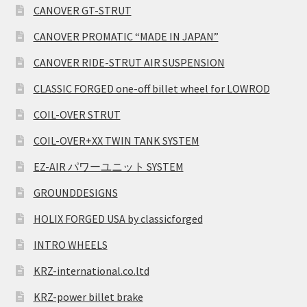
CANOVER GT-STRUT
CANOVER PROMATIC “MADE IN JAPAN”
CANOVER RIDE-STRUT AIR SUSPENSION
CLASSIC FORGED one-off billet wheel for LOWROD
COIL-OVER STRUT
COIL-OVER+XX TWIN TANK SYSTEM
EZ-AIR パワーユニット SYSTEM
GROUNDDESIGNS
HOLIX FORGED USA by classicforged
INTRO WHEELS
KRZ-international.co.ltd
KRZ-power billet brake