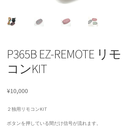
CANOVER BILLET STRUT “MADE IN JAPAN”
CANOVER GT-STRUT
CANOVER PROMATIC “MADE IN JAPAN”
P365B EZ-REMOTE リモ
CANOVER RIDE-STRUT AIR SUSPENSION
コンKIT
CLASSIC FORGED one-off billet wheel for LOWROD
COIL-OVER STRUT
¥
10,000
COIL-OVER+XX TWIN TANK SYSTEM
２独用リモコンKIT
EZ-AIR パワーユニット SYSTEM
ボタンを押している間だけ信号が流れます。
GROUNDDESIGNS