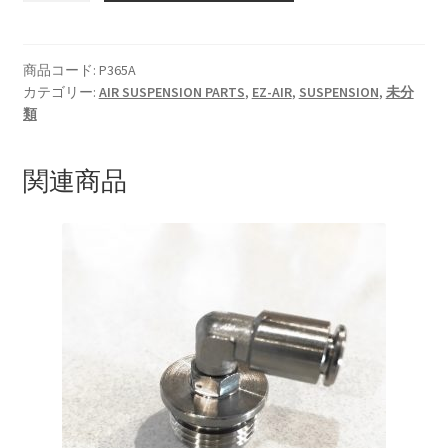
REMOTE
KRZX FORGED CALIPER SYSTEM 適合一覧 TRUCK & SUV
リ
モ
商品コード:
P365A
KRZX FORGED WHEEL ALL DESINGS
カテゴリー:
AIR SUSPENSION PARTS
,
EZ-AIR
,
SUSPENSION
,
未分
コ
類
ン
KRZX-sports
KIT
個
関連商品
LOWRIDER TECHNOLOGY
NV200 USV CUSTOM
PARTSカテゴリー一覧
RIDETECH SUSPENSION
SPORZA FORGED WHEEL
SUSPENSION