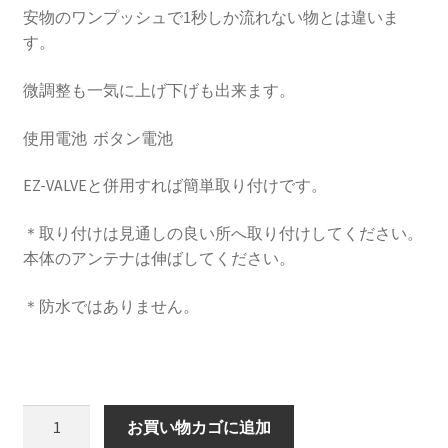
安物のワンプッシュで1秒しか流れない物とは違いま
す。
HOLIX FORGED USA by classicforged
微調整も一気に上げ下げも出来ます。
INTRO WHEELS
使用電池 ボタン電池
KRZ-international.co.ltd
EZ-VALVEと併用すれば簡単取り付けです。
KRZ-power billet brake
＊取り付けは見通しの良い所へ取り付けしてください。
本体のアンテナは伸ばしてください。
KRZX FORGED WHEELS
＊防水ではありません。
KRZX 2PC FORGED WHEEL SIZE/PRICE LIST
KRZX FORGED BRAKE SYSTEM
P365B
KRZX FORGED CALIPER SYSTEM 適合一覧 PASSENGER CAR
お買い物カゴに追加
EZ-