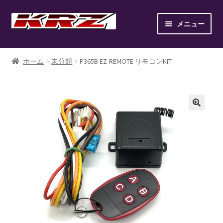
ナ
コ
メニュー
ビ
ン
ゲ
テ
ホーム
ー
ン
ホーム
未分類
P365B EZ-REMOTE リモコンKIT
シ
ツ
AIR SUSPENSION KIT
ョ
へ
ン
ス
AIR SUSPENSION SETUP GALLERY
へ
キ
ス
ッ
BILLET WHEEL
キ
プ
ッ
BRAKE PAD
プ
BRAKE SYSTEM
CANOVER LIST