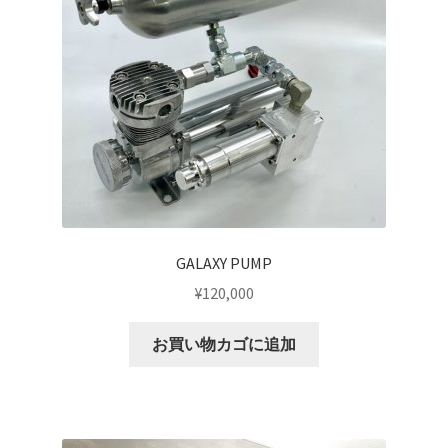
CANOVER BILLET STRUT “MADE IN JAPAN”
CANOVER GT-STRUT
CANOVER PROMATIC “MADE IN JAPAN”
CANOVER RIDE-STRUT AIR SUSPENSION
CLASSIC FORGED one-off billet wheel for LOWROD
GALAXY PUMP
COIL-OVER STRUT
¥
120,000
COIL-OVER+XX TWIN TANK SYSTEM
お買い物カゴに追加
EZ-AIR パワーユニット SYSTEM
GROUNDDESIGNS