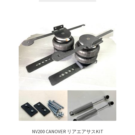
KRZX FORGED CALIPER SYSTEM 適合一覧 TRUCK & SUV
KRZX FORGED WHEEL ALL DESINGS
KRZX-sports
LOWRIDER TECHNOLOGY
NV200 USV CUSTOM
PARTSカテゴリー一覧
RIDETECH SUSPENSION
SPORZA FORGED WHEEL
NV200 CANOVER リアエアサスKIT
SUSPENSION