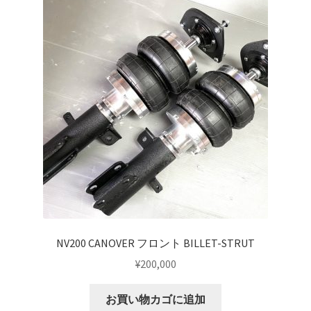
HOLIX FORGED USA by classicforged
INTRO WHEELS
KRZ-international.co.ltd
KRZ-power billet brake
KRZX FORGED WHEELS
KRZX 2PC FORGED WHEEL SIZE/PRICE LIST
NV200 CANOVER フロント BILLET-STRUT
KRZX FORGED BRAKE SYSTEM
¥
200,000
KRZX FORGED CALIPER SYSTEM 適合一覧 PASSENGER CAR
お買い物カゴに追加