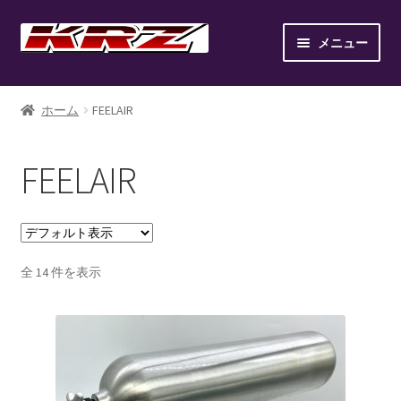
ナ
コ
メニュー
ビ
ン
ゲ
テ
ホーム
ー
ン
ホーム
FEELAIR
シ
ツ
AIR SUSPENSION KIT
ョ
へ
FEELAIR
ン
ス
AIR SUSPENSION SETUP GALLERY
へ
キ
ス
ッ
BILLET WHEEL
キ
プ
ッ
全 14 件を表示
BRAKE PAD
プ
BRAKE SYSTEM
CANOVER LIST