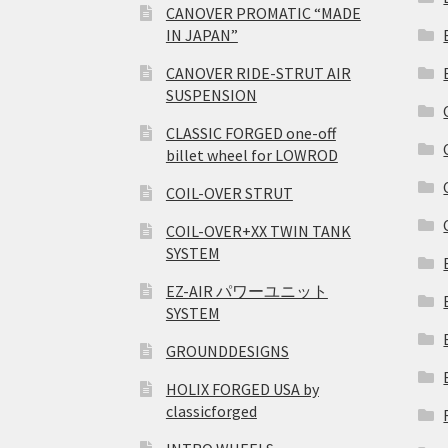
CANOVER PROMATIC “MADE
IN JAPAN”
CANOVER RIDE-STRUT AIR
SUSPENSION
CLASSIC FORGED one-off
billet wheel for LOWROD
COIL-OVER STRUT
COIL-OVER+XX TWIN TANK
SYSTEM
EZ-AIR パワーユニット
SYSTEM
GROUNDDESIGNS
HOLIX FORGED USA by
classicforged