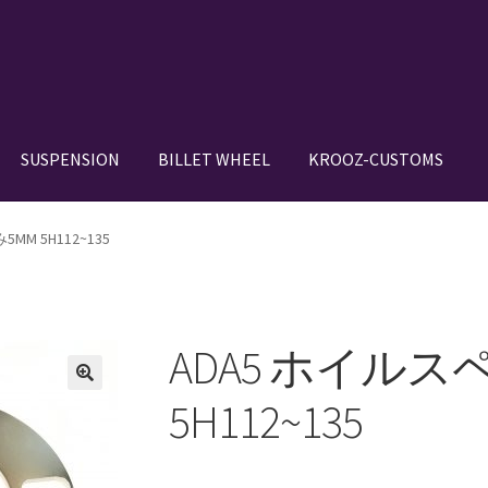
SUSPENSION
BILLET WHEEL
KROOZ-CUSTOMS
N SETUP GALLERY
BILLET WHEEL
BRAKE PAD
BRAKE SYSTEM
M 5H112~135
DE IN JAPAN”
CANOVER GT-STRUT
VER RIDE-STRUT AIR SUSPENSION
ADA5 ホイルス
OWROD
COIL-OVER STRUT
COIL-OVER+XX TWIN TANK SYSTEM
5H112~135
IGNS
HOLIX FORGED USA by classicforged
INTRO WHEELS