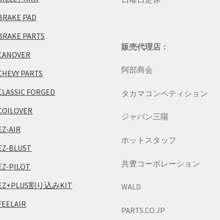
BRAKE PAD
BRAKE PARTS
販売代理店：
CANOVER
阿部商会
CHEVY PARTS
CLASSIC FORGED
タカマコンペティション
COILOVER
ジャパン三陽
EZ-AIR
ホットスタッフ
EZ-BLUST
共豊コーポレーション
EZ-PILOT
EZ+PLUS割り込みKIT
WALD
FEELAIR
PARTS.CO.JP