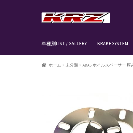
ナ
コ
ビ
ン
ゲ
テ
ー
ン
車種別LIST / GALLERY
BRAKE SYSTEM
シ
ツ
ョ
へ
ン
ス
ホーム
AIR SUSPENSION KIT
AIR SUSPENSIO
ホーム
未分類
ADA5 ホイルスペーサー 厚み5M
へ
キ
ス
ッ
CANOVER LIST
CANOVER BILLET STRUT “MA
キ
プ
ッ
CANOVER PROMATIC “MADE IN JAPAN”
CANO
プ
CLASSIC FORGED one-off billet wheel for L
EZ-AIR パワーユニット SYSTEM
GROUNDDES