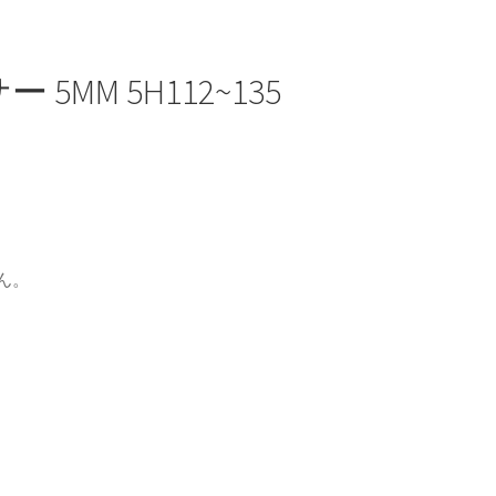
5MM 5H112~135
 SUV
。
ん。
ント