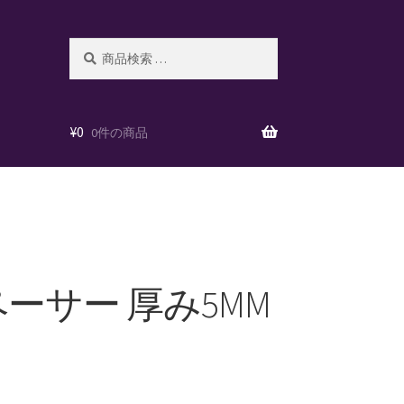
検
検
索
索
対
象:
¥
0
0件の商品
ペーサー 厚み5MM