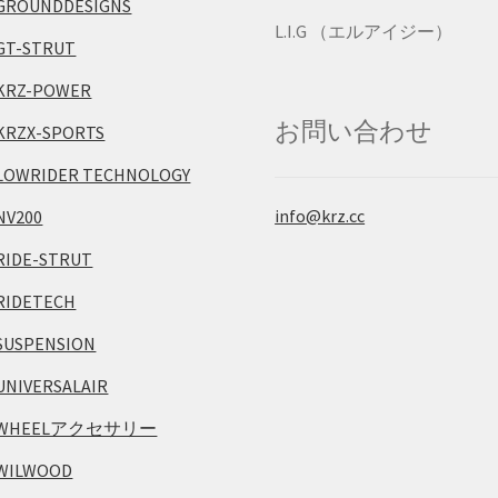
GROUNDDESIGNS
L.I.G （エルアイジー）
GT-STRUT
KRZ-POWER
お問い合わせ
KRZX-SPORTS
LOWRIDER TECHNOLOGY
info@krz.cc
NV200
RIDE-STRUT
RIDETECH
SUSPENSION
UNIVERSALAIR
WHEELアクセサリー
WILWOOD