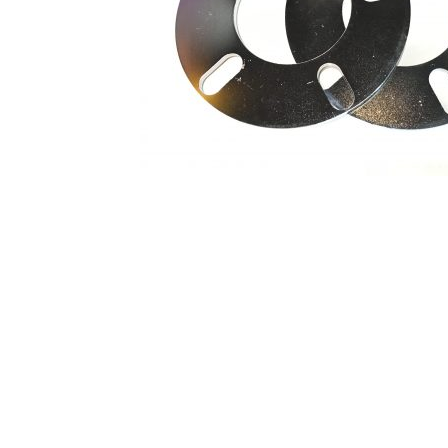
KRZ-international.co.ltd
KRZ-power billet b
KRZX 2PC FORGED WHEEL SIZE/PRICE LIST
KRZX FORGED CALIPER SYSTEM 適合一覧 PA
KRZX FORGED WHEEL ALL DESINGS
KRZX-sp
PARTSカテゴリー一覧
RIDETECH SUSPENS
WILWOOD BRAKE SYSTEM
オーバーホール
支払い
構造変更
特注製作