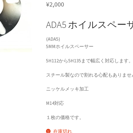
¥
2,000
rake
KRZX FORGED WHEELS
ADA5 ホイルスペーサー 
KRZX FORGED BRAKE SYSTEM
(ADA5)
SSENGER CAR
KRZX FORGED CALIPER SYSTEM 適合一覧 TRUCK &
5MMホイルスペーサー
orts
LOWRIDER TECHNOLOGY
NV200 USV CUSTOM
5H112から5H135まで幅広く対応します
ION
SPORZA FORGED WHEEL
SUSPENSION
top2
WHEEL 採寸表
スチール製なので割れる心配もありませ
カート
ショップ
パーツ一覧
プライバシーポリシー
マイアカウ
ニッケルメッキ加工
M14対応
１枚の価格です。
在庫切れ