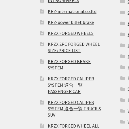
INTRO WHEELS
KRZ-international.co.ltd
KRZ-power billet brake
KRZX FORGED WHEELS
KRZX 2PC FORGED WHEEL
SIZE/PRICE LIST
KRZX FORGED BRAKE
SYSTEM
KRZX FORGED CALIPER
SYSTEM 適合一覧
PASSENGER CAR
KRZX FORGED CALIPER
SYSTEM 適合一覧 TRUCK &
SUV
KRZX FORGED WHEEL ALL