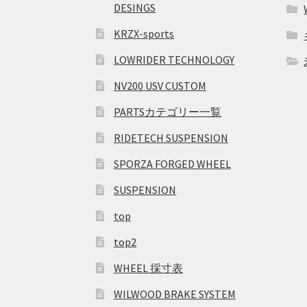
DESINGS
KRZX-sports
LOWRIDER TECHNOLOGY
NV200 USV CUSTOM
PARTSカテゴリー一覧
RIDETECH SUSPENSION
SPORZA FORGED WHEEL
SUSPENSION
top
top2
WHEEL 採寸表
WILWOOD BRAKE SYSTEM