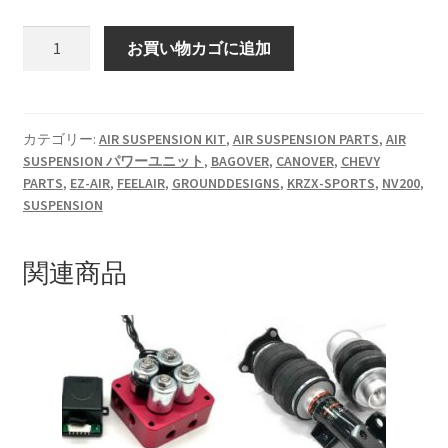
KRZX FORGED CALIPER SYSTEM 適合一覧 TRUCK & SUV
P400
お買い物カゴに追加
EZ-
KRZX FORGED WHEEL ALL DESINGS
MOUNT2
１
KRZX-sports
コ
カテゴリー:
AIR SUSPENSION KIT
,
AIR SUSPENSION PARTS
,
AIR
SUSPENSION パワーユニット
,
BAGOVER
,
CANOVER
,
CHEVY
ン
LOWRIDER TECHNOLOGY
PARTS
,
EZ-AIR
,
FEELAIR
,
GROUNDDESIGNS
,
KRZX-SPORTS
,
NV200
,
プ
SUSPENSION
＋
NV200 USV CUSTOM
１
バ
関連商品
ル
PARTSカテゴリー一覧
ブ
個
RIDETECH SUSPENSION
SPORZA FORGED WHEEL
SUSPENSION