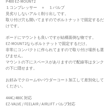
P400 EZ-MOUNT2
１コンプレッサー ＋ １バルブ
HOLIX FORGED USA by classicforged
見劣りしないアルミ削り出しです。
取り付け穴も開いてますのでボルトナットで固定するだ
INTRO WHEELS
けです。
ボードにマウントも良いですが結構面倒な物です。
KRZ-international.co.ltd
EZ-MOUNT2ならボルトナットで固定するだけ。
非常にコンパクトに作られてますので取り付け場所も選
KRZ-power billet brake
びません。
マウントの下にスペースがありますので配線等はタンク
KRZX FORGED WHEELS
の下に隠せます。
KRZX 2PC FORGED WHEEL SIZE/PRICE LIST
お好みでクロームやパウダーコート加工して差別化して
ください。
KRZX FORGED BRAKE SYSTEM
444C/480C 対応
KRZX FORGED CALIPER SYSTEM 適合一覧 PASSENGER CAR
EZ-VALVE / FEELAIR / AIRLIFT バルブ対応