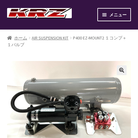
ナ
コ
メニュー
ビ
ン
ゲ
テ
ホーム
ー
ン
ホーム
AIR SUSPENSION KIT
P400 EZ-MOUNT2 １コンプ＋
シ
ツ
１バルブ
AIR SUSPENSION KIT
ョ
へ
ン
ス
AIR SUSPENSION SETUP GALLERY
へ
キ
ス
ッ
BILLET WHEEL
キ
プ
ッ
BRAKE PAD
プ
BRAKE SYSTEM
CANOVER LIST