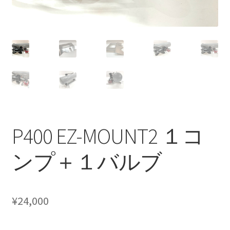
CANOVER BILLET STRUT “MADE IN JAPAN”
CANOVER GT-STRUT
CANOVER PROMATIC “MADE IN JAPAN”
CANOVER RIDE-STRUT AIR SUSPENSION
CLASSIC FORGED one-off billet wheel for LOWROD
P400 EZ-MOUNT2 １コ
COIL-OVER STRUT
ンプ＋１バルブ
COIL-OVER+XX TWIN TANK SYSTEM
¥
24,000
EZ-AIR パワーユニット SYSTEM
GROUNDDESIGNS