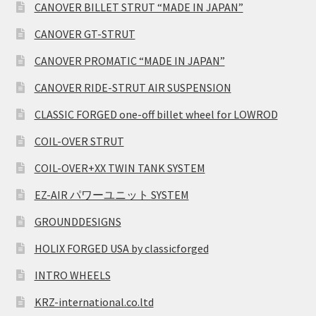
CANOVER BILLET STRUT “MADE IN JAPAN”
CANOVER GT-STRUT
CANOVER PROMATIC “MADE IN JAPAN”
CANOVER RIDE-STRUT AIR SUSPENSION
CLASSIC FORGED one-off billet wheel for LOWROD
COIL-OVER STRUT
COIL-OVER+XX TWIN TANK SYSTEM
EZ-AIR パワーユニット SYSTEM
GROUNDDESIGNS
HOLIX FORGED USA by classicforged
INTRO WHEELS
KRZ-international.co.ltd