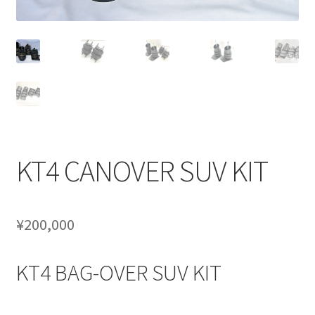
CANOVER BILLET STRUT “MADE IN JAPAN”
CANOVER GT-STRUT
CANOVER PROMATIC “MADE IN JAPAN”
CANOVER RIDE-STRUT AIR SUSPENSION
KT4 CANOVER SUV KIT
CLASSIC FORGED one-off billet wheel for LOWROD
COIL-OVER STRUT
¥
200,000
COIL-OVER+XX TWIN TANK SYSTEM
KT4 BAG-OVER SUV KIT
EZ-AIR パワーユニット SYSTEM
GROUNDDESIGNS