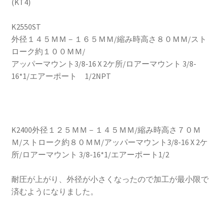
(KT4)
KRZX FORGED CALIPER SYSTEM 適合一覧 TRUCK & SUV
K2550ST
KRZX FORGED WHEEL ALL DESINGS
外径１４５ＭＭ－１６５ＭＭ/縮み時高さ８０ＭＭ/スト
ローク約１００ＭＭ/
KRZX-sports
アッパーマウント3/8-16 X 2ケ所/ロアーマウント 3/8-
16*1/エアーポート 1/2NPT
LOWRIDER TECHNOLOGY
NV200 USV CUSTOM
K2400外径１２５ＭＭ－１４５ＭＭ/縮み時高さ７０Ｍ
PARTSカテゴリー一覧
Ｍ/ストローク約８０ＭＭ/アッパーマウント3/8-16 X 2ケ
所/ロアーマウント 3/8-16*1/エアーポート1/2
RIDETECH SUSPENSION
耐圧が上がり、外径が小さくなったので加工が最小限で
済むようになりました。
SPORZA FORGED WHEEL
SUSPENSION