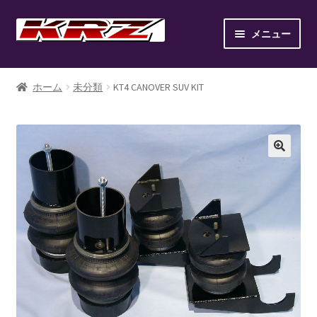
ナ
コ
メニュー
ビ
ン
ゲ
テ
ホーム
ー
ン
ホーム
未分類
KT4 CANOVER SUV KIT
シ
ツ
AIR SUSPENSION KIT
ョ
へ
ン
ス
AIR SUSPENSION SETUP GALLERY
へ
キ
ス
ッ
BILLET WHEEL
キ
プ
ッ
BRAKE PAD
プ
BRAKE SYSTEM
CANOVER LIST