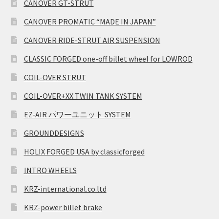
CANOVER GT-STRUT
CANOVER PROMATIC “MADE IN JAPAN”
CANOVER RIDE-STRUT AIR SUSPENSION
CLASSIC FORGED one-off billet wheel for LOWROD
COIL-OVER STRUT
COIL-OVER+XX TWIN TANK SYSTEM
EZ-AIR パワーユニット SYSTEM
GROUNDDESIGNS
HOLIX FORGED USA by classicforged
INTRO WHEELS
KRZ-international.co.ltd
KRZ-power billet brake