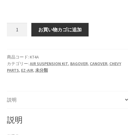
HOLIX FORGED USA by classicforged
KT4
お買い物カゴに追加
INTRO WHEELS
CANOVER
SUV
KRZ-international.co.ltd
KIT
個
商品コード:
KT4A
KRZ-power billet brake
カテゴリー:
AIR SUSPENSION KIT
,
BAGOVER
,
CANOVER
,
CHEVY
PARTS
,
EZ-AIR
,
未分類
KRZX FORGED WHEELS
KRZX 2PC FORGED WHEEL SIZE/PRICE LIST
説明
KRZX FORGED BRAKE SYSTEM
説明
KRZX FORGED CALIPER SYSTEM 適合一覧 PASSENGER CAR