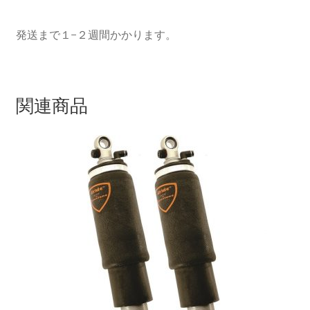
発送まで１−２週間かかります。
top2
WHEEL 採寸表
関連商品
WILWOOD BRAKE SYSTEM
オーバーホール
カート
ショップ
パーツ一覧
プライバシーポリシー