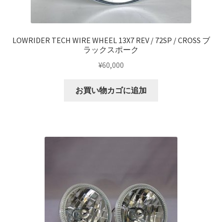
KRZX FORGED CALIPER SYSTEM 適合一覧 TRUCK & SUV
KRZX FORGED WHEEL ALL DESINGS
LOWRIDER TECH WIRE WHEEL 13X7 REV / 72SP / CROSS ブ
ラックスポーク
KRZX-sports
¥
60,000
お買い物カゴに追加
LOWRIDER TECHNOLOGY
NV200 USV CUSTOM
PARTSカテゴリー一覧
RIDETECH SUSPENSION
SPORZA FORGED WHEEL
SUSPENSION