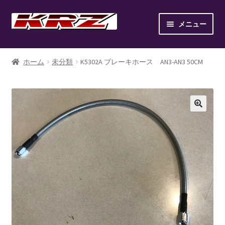
ナ
コ
メニュー
ビ
ン
ゲ
テ
ホーム
ー
ン
ホーム
未分類
K5302A ブレーキホース AN3-AN3 50CM
シ
ツ
AIR SUSPENSION KIT
ョ
へ
ン
ス
AIR SUSPENSION SETUP GALLERY
へ
キ
ス
ッ
BILLET WHEEL
キ
プ
ッ
BRAKE PAD
プ
BRAKE SYSTEM
CANOVER LIST