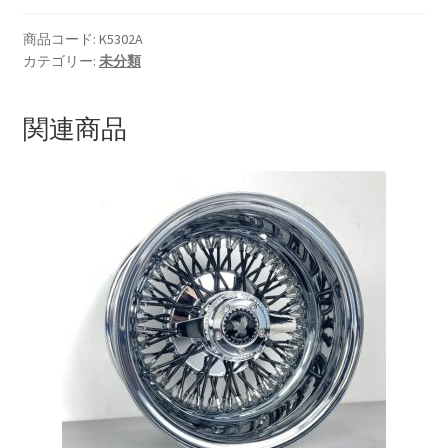
ー
キ
商品コード:
K5302A
HOLIX FORGED USA by classicforged
カテゴリー:
未分類
ホ
ー
INTRO WHEELS
ス
関連商品
AN3-
KRZ-international.co.ltd
AN3
50CM
KRZ-power billet brake
個
KRZX FORGED WHEELS
KRZX 2PC FORGED WHEEL SIZE/PRICE LIST
KRZX FORGED BRAKE SYSTEM
KRZX FORGED CALIPER SYSTEM 適合一覧 PASSENGER CAR