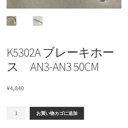
CANOVER BILLET STRUT “MADE IN JAPAN”
CANOVER GT-STRUT
CANOVER PROMATIC “MADE IN JAPAN”
K5302A ブレーキホー
CANOVER RIDE-STRUT AIR SUSPENSION
ス AN3-AN3 50CM
CLASSIC FORGED one-off billet wheel for LOWROD
COIL-OVER STRUT
¥
4,840
COIL-OVER+XX TWIN TANK SYSTEM
K5302A
EZ-AIR パワーユニット SYSTEM
お買い物カゴに追加
ブ
レ
GROUNDDESIGNS