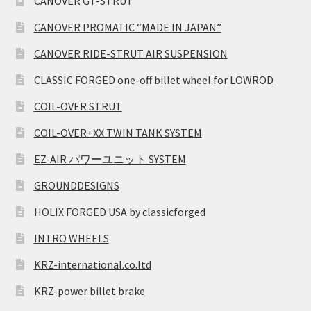
CANOVER GT-STRUT
CANOVER PROMATIC “MADE IN JAPAN”
CANOVER RIDE-STRUT AIR SUSPENSION
CLASSIC FORGED one-off billet wheel for LOWROD
COIL-OVER STRUT
COIL-OVER+XX TWIN TANK SYSTEM
EZ-AIR パワーユニット SYSTEM
GROUNDDESIGNS
HOLIX FORGED USA by classicforged
INTRO WHEELS
KRZ-international.co.ltd
KRZ-power billet brake