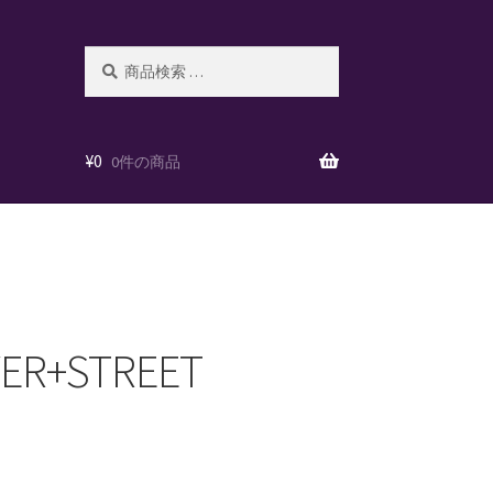
検
検
索
索
対
象:
¥
0
0件の商品
VER+STREET