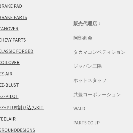
BRAKE PAD
BRAKE PARTS
販売代理店：
CANOVER
阿部商会
CHEVY PARTS
CLASSIC FORGED
タカマコンペティション
COILOVER
ジャパン三陽
EZ-AIR
ホットスタッフ
EZ-BLUST
共豊コーポレーション
EZ-PILOT
EZ+PLUS割り込みKIT
WALD
FEELAIR
PARTS.CO.JP
GROUNDDESIGNS