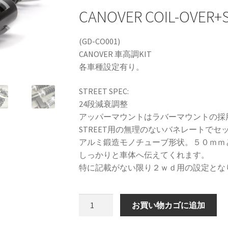
CANOVER COIL-OVER
rake
KRZX FORGED WHEELS
KRZX FORGED BRAKE SYSTEM
(GD-CO001)
CANOVER 車高調KIT
各車種設定有り。
SSENGER CAR
KRZX FORGED CALIPER SYSTEM 適合一覧 TRUCK &
STREET SPEC:
orts
LOWRIDER TECHNOLOGY
NV200 USV CUSTOM
24段減衰調整
アッパーマウントはラバーマウントの採
ION
SPORZA FORGED WHEEL
SUSPENSION
top2
WHEEL 採寸表
STREET用の無理のないバネレートでセ
アルミ鍛造モノチューブ形状。５０ｍｍ
カート
ショップ
パーツ一覧
プライバシーポリシー
マイアカウ
しっかりと車体へ伝えてくれます。
特に記載がない限り２ｗｄ用の設定とな
CANOVER
お買い物カゴに追加
COIL-
OVER+STREET