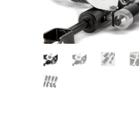
KRZ-international.co.ltd
KRZ-power billet b
KRZX 2PC FORGED WHEEL SIZE/PRICE LIST
KRZX FORGED CALIPER SYSTEM 適合一覧 PA
KRZX FORGED WHEEL ALL DESINGS
KRZX-sp
PARTSカテゴリー一覧
RIDETECH SUSPENS
WILWOOD BRAKE SYSTEM
オーバーホール
支払い
構造変更
特注製作