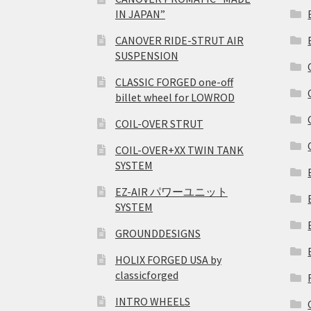
IN JAPAN”
CANOVER RIDE-STRUT AIR
SUSPENSION
CLASSIC FORGED one-off
billet wheel for LOWROD
COIL-OVER STRUT
COIL-OVER+XX TWIN TANK
SYSTEM
EZ-AIR パワーユニット
SYSTEM
GROUNDDESIGNS
HOLIX FORGED USA by
classicforged
INTRO WHEELS