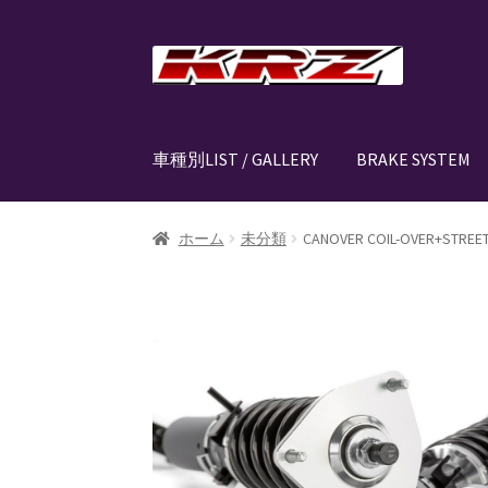
ナ
コ
ビ
ン
ゲ
テ
ー
ン
車種別LIST / GALLERY
BRAKE SYSTEM
シ
ツ
ョ
へ
ン
ス
ホーム
AIR SUSPENSION KIT
AIR SUSPENSIO
ホーム
未分類
CANOVER COIL-OVER+STREE
へ
キ
ス
ッ
CANOVER LIST
CANOVER BILLET STRUT “MA
キ
プ
ッ
CANOVER PROMATIC “MADE IN JAPAN”
CANO
プ
CLASSIC FORGED one-off billet wheel for L
EZ-AIR パワーユニット SYSTEM
GROUNDDES