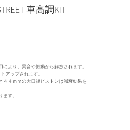
+STREET 車高調KIT
 SUV
用により、異音や振動から解放されます。
ットアップされます。
と４４ｍｍの大口径ピストンは減衰効果を
ント
ります。