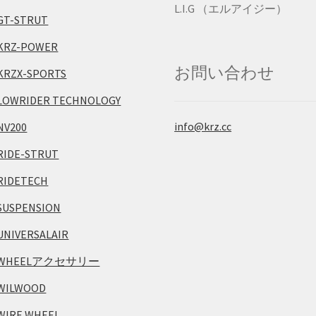
L.I.G （エルアイジー）
GT-STRUT
KRZ-POWER
お問い合わせ
KRZX-SPORTS
LOWRIDER TECHNOLOGY
info@krz.cc
NV200
RIDE-STRUT
RIDETECH
SUSPENSION
UNIVERSALAIR
WHEELアクセサリー
WILWOOD
WIRE WHEEL