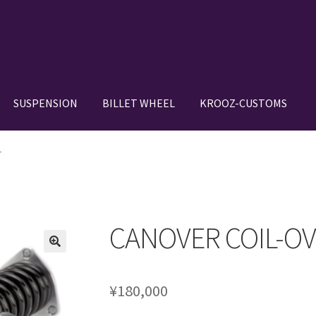
SUSPENSION
BILLET WHEEL
KROOZ-CUSTOMS
N SETUP GALLERY
BILLET WHEEL
BRAKE PAD
BRAKE SYSTEM
T
DE IN JAPAN”
CANOVER GT-STRUT
VER RIDE-STRUT AIR SUSPENSION
CANOVER COIL-O
OWROD
COIL-OVER STRUT
COIL-OVER+XX TWIN TANK SYSTEM
¥
180,000
IGNS
HOLIX FORGED USA by classicforged
INTRO WHEELS