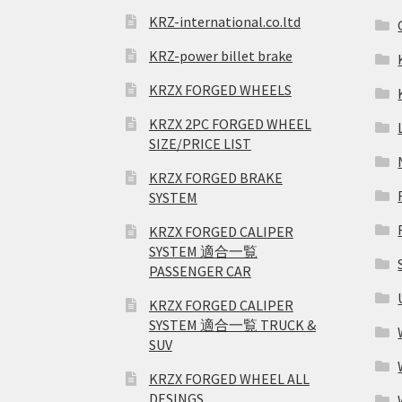
KRZ-international.co.ltd
KRZ-power billet brake
KRZX FORGED WHEELS
KRZX 2PC FORGED WHEEL
SIZE/PRICE LIST
KRZX FORGED BRAKE
SYSTEM
KRZX FORGED CALIPER
SYSTEM 適合一覧
PASSENGER CAR
KRZX FORGED CALIPER
SYSTEM 適合一覧 TRUCK &
SUV
KRZX FORGED WHEEL ALL
DESINGS