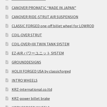
CANOVER PROMATIC “MADE IN JAPAN”
CANOVER RIDE-STRUT AIR SUSPENSION
CLASSIC FORGED one-off billet wheel for LOWROD
COIL-OVER STRUT
COIL-OVER+XX TWIN TANK SYSTEM
EZ-AIR パワーユニット SYSTEM
GROUNDDESIGNS
HOLIX FORGED USA by classicforged
INTRO WHEELS
KRZ-international.co.ltd
KRZ-power billet brake