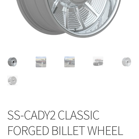
CANOVER BILLET STRUT “MADE IN JAPAN”
CANOVER GT-STRUT
CANOVER PROMATIC “MADE IN JAPAN”
CANOVER RIDE-STRUT AIR SUSPENSION
CLASSIC FORGED one-off billet wheel for LOWROD
COIL-OVER STRUT
COIL-OVER+XX TWIN TANK SYSTEM
SS-CADY2 CLASSIC
EZ-AIR パワーユニット SYSTEM
FORGED BILLET WHEEL
GROUNDDESIGNS