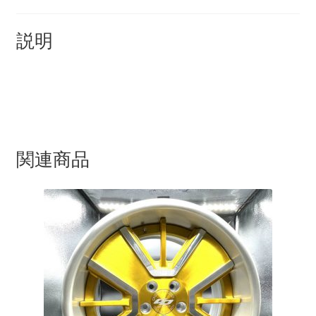
KRZX FORGED CALIPER SYSTEM 適合一覧 TRUCK & SUV
説明
KRZX FORGED WHEEL ALL DESINGS
KRZX-sports
LOWRIDER TECHNOLOGY
関連商品
NV200 USV CUSTOM
PARTSカテゴリー一覧
RIDETECH SUSPENSION
SPORZA FORGED WHEEL
SUSPENSION