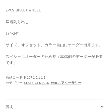
2PCS BILLET WHEEL
HOLIX FORGED USA by classicforged
鍛造削り出し
INTRO WHEELS
17″~24″
KRZ-international.co.ltd
サイズ、オフセット、カラー自由にオーダー出来ます。
KRZ-power billet brake
スペシャルオーダーのため都度車体側のデーターが必要
です。
KRZX FORGED WHEELS
KRZX 2PC FORGED WHEEL SIZE/PRICE LIST
商品コード:
D-107-1-2-1-1-1
カテゴリー:
CLASSIC FORGED
,
WHEELアクセサリー
KRZX FORGED BRAKE SYSTEM
KRZX FORGED CALIPER SYSTEM 適合一覧 PASSENGER CAR
説明