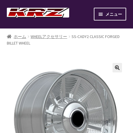
ナ
コ
メニュー
ビ
ン
ゲ
テ
ホーム
ー
ン
ホーム
WHEELアクセサリー
SS-CADY2 CLASSIC FORGED
シ
ツ
BILLET WHEEL
AIR SUSPENSION KIT
ョ
へ
ン
ス
AIR SUSPENSION SETUP GALLERY
へ
キ
ス
ッ
BILLET WHEEL
キ
プ
ッ
BRAKE PAD
プ
BRAKE SYSTEM
CANOVER LIST