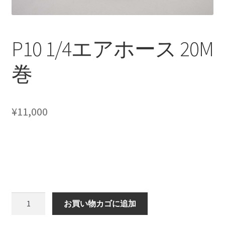
CANOVER BILLET STRUT “MADE IN JAPAN”
CANOVER GT-STRUT
P10 1/4エアホース 20M
CANOVER PROMATIC “MADE IN JAPAN”
巻
CANOVER RIDE-STRUT AIR SUSPENSION
¥
11,000
CLASSIC FORGED one-off billet wheel for LOWROD
COIL-OVER STRUT
COIL-OVER+XX TWIN TANK SYSTEM
EZ-AIR パワーユニット SYSTEM
P10
お買い物カゴに追加
1/4
GROUNDDESIGNS
エ