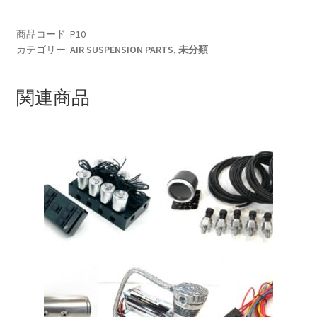
ア
ホ
HOLIX FORGED USA by classicforged
商品コード:
P10
カテゴリー:
AIR SUSPENSION PARTS
,
未分類
ー
ス
INTRO WHEELS
20M
関連商品
巻
KRZ-international.co.ltd
個
KRZ-power billet brake
KRZX FORGED WHEELS
KRZX 2PC FORGED WHEEL SIZE/PRICE LIST
KRZX FORGED BRAKE SYSTEM
KRZX FORGED CALIPER SYSTEM 適合一覧 PASSENGER CAR