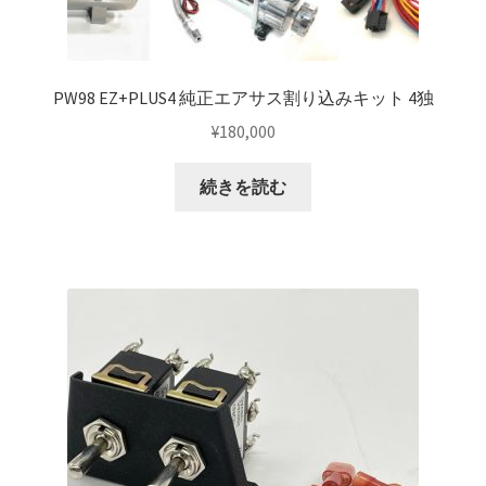
KRZX FORGED CALIPER SYSTEM 適合一覧 TRUCK & SUV
KRZX FORGED WHEEL ALL DESINGS
PW98 EZ+PLUS4 純正エアサス割り込みキット 4独
¥
180,000
KRZX-sports
続きを読む
LOWRIDER TECHNOLOGY
NV200 USV CUSTOM
PARTSカテゴリー一覧
RIDETECH SUSPENSION
SPORZA FORGED WHEEL
SUSPENSION