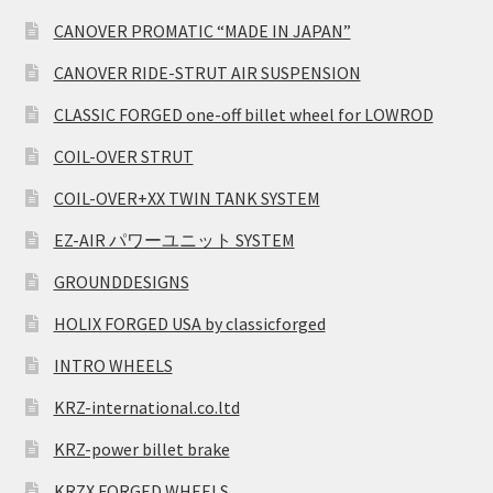
CANOVER PROMATIC “MADE IN JAPAN”
CANOVER RIDE-STRUT AIR SUSPENSION
CLASSIC FORGED one-off billet wheel for LOWROD
COIL-OVER STRUT
COIL-OVER+XX TWIN TANK SYSTEM
EZ-AIR パワーユニット SYSTEM
GROUNDDESIGNS
HOLIX FORGED USA by classicforged
INTRO WHEELS
KRZ-international.co.ltd
KRZ-power billet brake
KRZX FORGED WHEELS