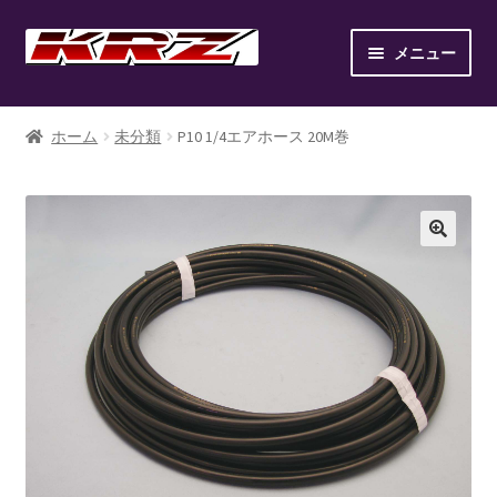
ナ
コ
メニュー
ビ
ン
ゲ
テ
ホーム
ー
ン
ホーム
未分類
P10 1/4エアホース 20M巻
シ
ツ
AIR SUSPENSION KIT
ョ
へ
ン
ス
AIR SUSPENSION SETUP GALLERY
へ
キ
ス
ッ
BILLET WHEEL
キ
プ
ッ
BRAKE PAD
プ
BRAKE SYSTEM
CANOVER LIST