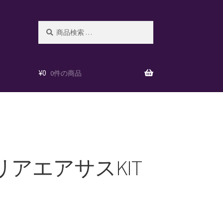
検
検
索
索
対
象:
¥
0
0件の商品
ER リアエアサスKIT