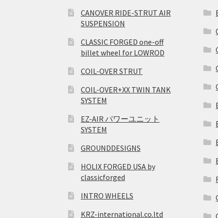
CANOVER RIDE-STRUT AIR
SUSPENSION
CLASSIC FORGED one-off
billet wheel for LOWROD
COIL-OVER STRUT
COIL-OVER+XX TWIN TANK
SYSTEM
EZ-AIR パワーユニット
SYSTEM
GROUNDDESIGNS
HOLIX FORGED USA by
classicforged
INTRO WHEELS
KRZ-international.co.ltd