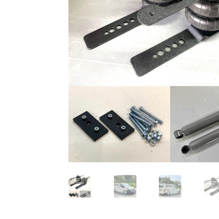
KRZ-international.co.ltd
KRZ-power billet b
KRZX 2PC FORGED WHEEL SIZE/PRICE LIST
KRZX FORGED CALIPER SYSTEM 適合一覧 PA
KRZX FORGED WHEEL ALL DESINGS
KRZX-sp
PARTSカテゴリー一覧
RIDETECH SUSPENS
WILWOOD BRAKE SYSTEM
オーバーホール
支払い
構造変更
特注製作