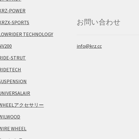
KRZ-POWER
お問い合わせ
KRZX-SPORTS
LOWRIDER TECHNOLOGY
info@krz.cc
NV200
RIDE-STRUT
RIDETECH
SUSPENSION
UNIVERSALAIR
WHEELアクセサリー
WILWOOD
WIRE WHEEL