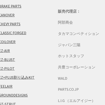
BRAKE PARTS
販売代理店：
CANOVER
阿部商会
CHEVY PARTS
CLASSIC FORGED
タカマコンペティション
COILOVER
ジャパン三陽
EZ-AIR
ホットスタッフ
EZ-BLUST
共豊コーポレーション
EZ-PILOT
EZ+PLUS割り込みKIT
WALD
FEELAIR
PARTS.CO.JP
GROUNDDESIGNS
L.I.G （エルアイジー）
GT-STRUT