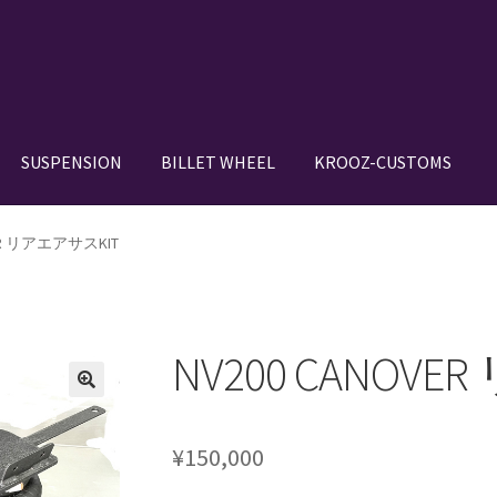
SUSPENSION
BILLET WHEEL
KROOZ-CUSTOMS
N SETUP GALLERY
BILLET WHEEL
BRAKE PAD
BRAKE SYSTEM
VER リアエアサスKIT
DE IN JAPAN”
CANOVER GT-STRUT
VER RIDE-STRUT AIR SUSPENSION
NV200 CANOV
OWROD
COIL-OVER STRUT
COIL-OVER+XX TWIN TANK SYSTEM
¥
150,000
IGNS
HOLIX FORGED USA by classicforged
INTRO WHEELS