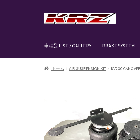
ナ
コ
ビ
ン
ゲ
テ
ー
ン
車種別LIST / GALLERY
BRAKE SYSTEM
シ
ツ
ョ
へ
ン
ス
ホーム
AIR SUSPENSION KIT
AIR SUSPENSIO
ホーム
AIR SUSPENSION KIT
NV200 CANO
へ
キ
ス
ッ
CANOVER LIST
CANOVER BILLET STRUT “MA
キ
プ
ッ
CANOVER PROMATIC “MADE IN JAPAN”
CANO
プ
CLASSIC FORGED one-off billet wheel for L
EZ-AIR パワーユニット SYSTEM
GROUNDDES