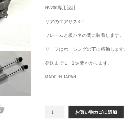
NV200専用設計
rake
KRZX FORGED WHEELS
リアのエアサスKIT
KRZX FORGED BRAKE SYSTEM
フレームと板バネの間に装着します。
SSENGER CAR
KRZX FORGED CALIPER SYSTEM 適合一覧 TRUCK &
リーフはホーシングの下に移動します。
orts
LOWRIDER TECHNOLOGY
NV200 USV CUSTOM
発送まで１−２週間かかります。
ION
SPORZA FORGED WHEEL
SUSPENSION
top2
WHEEL 採寸表
MADE IN JAPAN
カート
ショップ
パーツ一覧
プライバシーポリシー
マイアカウ
NV200
お買い物カゴに追加
CANOVER
リ