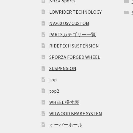
KRZX-sports
LOWRIDER TECHNOLOGY
NV200 USV CUSTOM
PARTSカテゴリー一覧
RIDETECH SUSPENSION
SPORZA FORGED WHEEL
SUSPENSION
top
top2
WHEEL 採寸表
WILWOOD BRAKE SYSTEM
オーバーホール