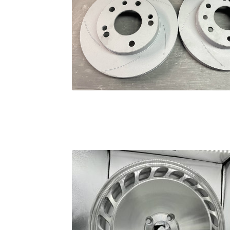
KRZ-international.co.ltd
KRZ-power billet b
KRZX 2PC FORGED WHEEL SIZE/PRICE LIST
KRZX FORGED CALIPER SYSTEM 適合一覧 PA
KRZX FORGED WHEEL ALL DESINGS
KRZX-sp
PARTSカテゴリー一覧
RIDETECH SUSPENS
WILWOOD BRAKE SYSTEM
オーバーホール
支払い
構造変更
特注製作