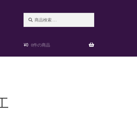
検
検
索
索
対
象:
¥
0
0件の商品
加工