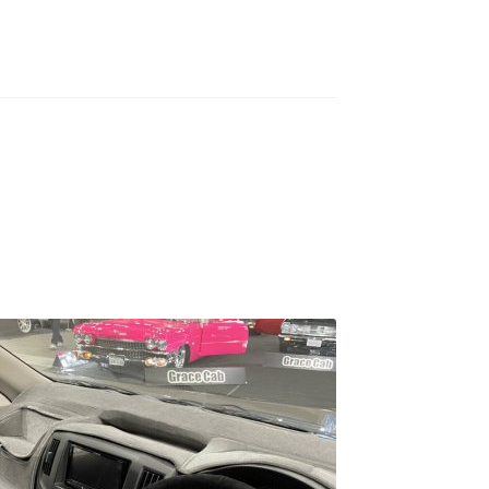
 SUV
ント