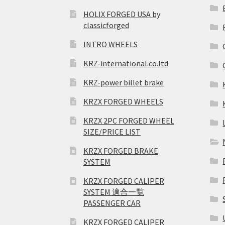
HOLIX FORGED USA by
classicforged
INTRO WHEELS
KRZ-international.co.ltd
KRZ-power billet brake
KRZX FORGED WHEELS
KRZX 2PC FORGED WHEEL
SIZE/PRICE LIST
KRZX FORGED BRAKE
SYSTEM
KRZX FORGED CALIPER
SYSTEM 適合一覧
PASSENGER CAR
KRZX FORGED CALIPER