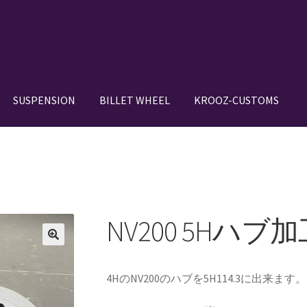
SUSPENSION
BILLET WHEEL
KROOZ-CUSTOMS
N SETUP GALLERY
BILLET WHEEL
BRAKE PAD
BRAKE SYSTEM
DE IN JAPAN”
CANOVER GT-STRUT
VER RIDE-STRUT AIR SUSPENSION
NV200 5Hハブ
OWROD
COIL-OVER STRUT
COIL-OVER+XX TWIN TANK SYSTEM
4HのNV200のハブを5H114.3に出来ます。
IGNS
HOLIX FORGED USA by classicforged
INTRO WHEELS