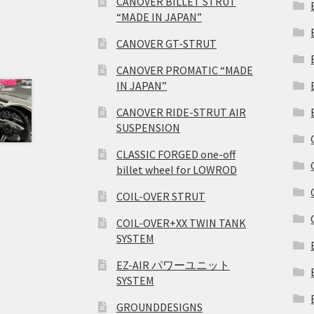
CANOVER BILLET STRUT
“MADE IN JAPAN”
CANOVER GT-STRUT
CANOVER PROMATIC “MADE
IN JAPAN”
CANOVER RIDE-STRUT AIR
SUSPENSION
CLASSIC FORGED one-off
billet wheel for LOWROD
COIL-OVER STRUT
COIL-OVER+XX TWIN TANK
SYSTEM
EZ-AIR パワーユニット
SYSTEM
GROUNDDESIGNS