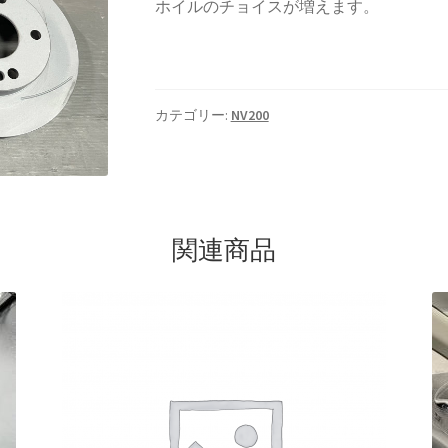
ホイルのチョイスが増えます。
rake
KRZX FORGED WHEELS
KRZX FORGED BRAKE SYSTEM
カテゴリー:
NV200
SSENGER CAR
KRZX FORGED CALIPER SYSTEM 適合一覧 TRUCK &
orts
LOWRIDER TECHNOLOGY
NV200 USV CUSTOM
ION
SPORZA FORGED WHEEL
SUSPENSION
top2
WHEEL 採寸表
関連商品
カート
ショップ
パーツ一覧
プライバシーポリシー
マイアカウ