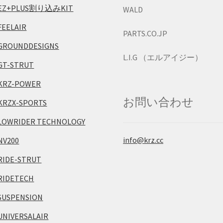
EZ+PLUS割り込みKIT
WALD
FEELAIR
PARTS.CO.JP
GROUNDDESIGNS
L.I.G （エルアイジー）
GT-STRUT
KRZ-POWER
お問い合わせ
KRZX-SPORTS
LOWRIDER TECHNOLOGY
info@krz.cc
NV200
RIDE-STRUT
RIDETECH
SUSPENSION
UNIVERSALAIR