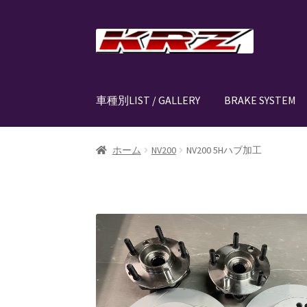
ナ
コ
ビ
ン
ゲ
テ
ー
ン
車種別LIST / GALLERY
BRAKE SYSTEM
シ
ツ
ョ
へ
ン
ス
ホーム
AIR SUSPENSION KIT
AIR SUSPENSIO
ホーム
NV200
NV200 5Hハブ加工
へ
キ
ス
ッ
CANOVER LIST
CANOVER BILLET STRUT “MA
キ
プ
ッ
CANOVER PROMATIC “MADE IN JAPAN”
CANO
プ
CLASSIC FORGED one-off billet wheel for L
EZ-AIR パワーユニット SYSTEM
GROUNDDES