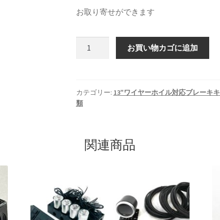
お取り寄せができます
LOWRIDER
お買い物カゴに追加
TECH
WIRE
WHEEL
13X5.5
カテゴリー:
13"ワイヤーホイル対応ブレーキ
類
REV
/
72SP
/
関連商品
CROSS
個