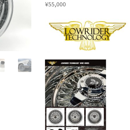
¥
55,000
rake
KRZX FORGED WHEELS
KRZX FORGED BRAKE SYSTEM
SSENGER CAR
KRZX FORGED CALIPER SYSTEM 適合一覧 TRUCK &
orts
LOWRIDER TECHNOLOGY
NV200 USV CUSTOM
ION
SPORZA FORGED WHEEL
SUSPENSION
top2
WHEEL 採寸表
カート
ショップ
パーツ一覧
プライバシーポリシー
マイアカウ