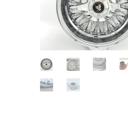
KRZ-international.co.ltd
KRZ-power billet b
KRZX 2PC FORGED WHEEL SIZE/PRICE LIST
KRZX FORGED CALIPER SYSTEM 適合一覧 PA
KRZX FORGED WHEEL ALL DESINGS
KRZX-sp
PARTSカテゴリー一覧
RIDETECH SUSPENS
WILWOOD BRAKE SYSTEM
オーバーホール
支払い
構造変更
特注製作