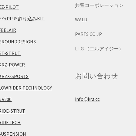
共豊コーポレーション
EZ-PILOT
EZ+PLUS割り込みKIT
WALD
FEELAIR
PARTS.CO.JP
GROUNDDESIGNS
L.I.G （エルアイジー）
GT-STRUT
KRZ-POWER
お問い合わせ
KRZX-SPORTS
LOWRIDER TECHNOLOGY
info@krz.cc
NV200
RIDE-STRUT
RIDETECH
SUSPENSION