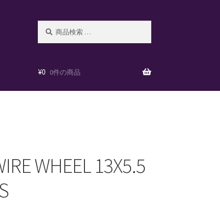
検
検
索
索
対
象:
¥
0
0件の商品
IRE WHEEL 13X5.5
SS