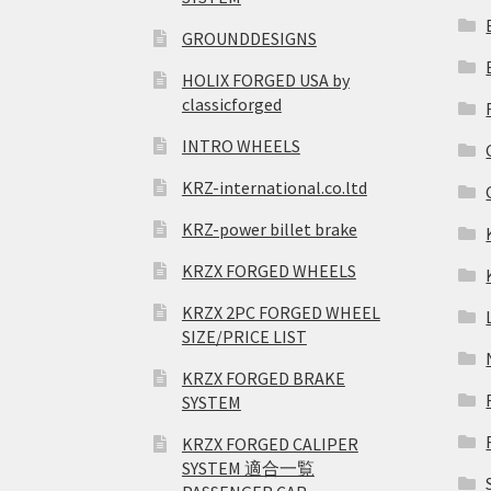
GROUNDDESIGNS
HOLIX FORGED USA by
classicforged
INTRO WHEELS
KRZ-international.co.ltd
KRZ-power billet brake
KRZX FORGED WHEELS
KRZX 2PC FORGED WHEEL
SIZE/PRICE LIST
KRZX FORGED BRAKE
SYSTEM
KRZX FORGED CALIPER
SYSTEM 適合一覧