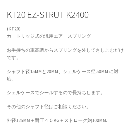
KT20 EZ-STRUT K2400
HOLIX FORGED USA by classicforged
(KT20)
INTRO WHEELS
カートリッジ式の汎用エアースプリング
KRZ-international.co.ltd
お手持ちの車高調からスプリングを外してさしこむだけ
です。
KRZ-power billet brake
シャフト径15MMと20MM、シェルケース径 50MM に対
KRZX FORGED WHEELS
応。
KRZX 2PC FORGED WHEEL SIZE/PRICE LIST
シェルケースでシールするので長持ちします。
その他のシャフト径はご相談ください。
KRZX FORGED BRAKE SYSTEM
外径125MM＋耐圧４０KG＋ストローク約100MM.
KRZX FORGED CALIPER SYSTEM 適合一覧 PASSENGER CAR