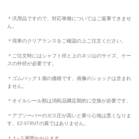
KRZX FORGED CALIPER SYSTEM 適合一覧 TRUCK & SUV
＊汎用品ですので、対応車種についてはご返事できませ
KRZX FORGED WHEEL ALL DESINGS
ん。
KRZX-sports
＊現車のクリアランスをご確認の上ご注文ください。
＊ご注文時にはシャフト径と上のネジ山のサイズ、ケー
LOWRIDER TECHNOLOGY
スの外径が必要です。
NV200 USV CUSTOM
＊ゴムバッグ１個の価格です。画像のショックは含まれ
ません。
PARTSカテゴリー一覧
＊オイルシール類は消耗品隣定期的に交換が必要です。
RIDETECH SUSPENSION
＊アブソーバーのガス圧が高いと乗り心地は悪くなりま
SPORZA FORGED WHEEL
す。EZ-STRUTの責ではありません。
＊１−２週間かかります。
SUSPENSION