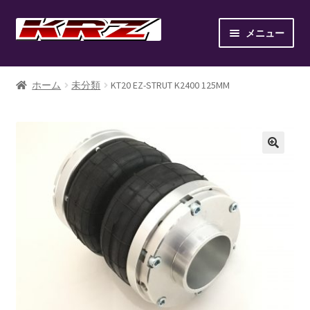
ナ
コ
メニュー
ビ
ン
ゲ
テ
ホーム
ー
ン
ホーム
未分類
KT20 EZ-STRUT K2400 125MM
シ
ツ
AIR SUSPENSION KIT
ョ
へ
ン
ス
AIR SUSPENSION SETUP GALLERY
へ
キ
ス
ッ
BILLET WHEEL
キ
プ
ッ
BRAKE PAD
プ
BRAKE SYSTEM
CANOVER LIST