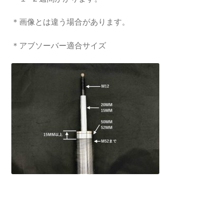
＊画像とは違う場合があります。
top2
＊アブソーバー適合サイズ
WHEEL 採寸表
WILWOOD BRAKE SYSTEM
オーバーホール
カート
ショップ
パーツ一覧
プライバシーポリシー