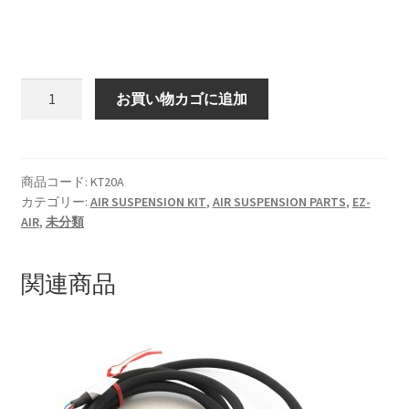
マイアカウント
支払い
KT20
お買い物カゴに追加
EZ-
構造変更
STRUT
K2400
特注製作
125MM
商品コード:
KT20A
カテゴリー:
AIR SUSPENSION KIT
,
AIR SUSPENSION PARTS
,
EZ-
個
AIR
,
未分類
関連商品