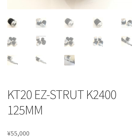
CANOVER BILLET STRUT “MADE IN JAPAN”
CANOVER GT-STRUT
CANOVER PROMATIC “MADE IN JAPAN”
CANOVER RIDE-STRUT AIR SUSPENSION
CLASSIC FORGED one-off billet wheel for LOWROD
COIL-OVER STRUT
KT20 EZ-STRUT K2400
COIL-OVER+XX TWIN TANK SYSTEM
125MM
EZ-AIR パワーユニット SYSTEM
¥
55,000
GROUNDDESIGNS