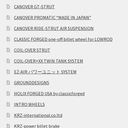
CANOVER GT-STRUT
CANOVER PROMATIC “MADE IN JAPAN”
CANOVER RIDE-STRUT AIR SUSPENSION
CLASSIC FORGED one-off billet wheel for LOWROD
COIL-OVER STRUT
COIL-OVER+XX TWIN TANK SYSTEM
EZ-AIR パワーユニット SYSTEM
GROUNDDESIGNS
HOLIX FORGED USA by classicforged
INTRO WHEELS
KRZ-international.co.ltd
KRZ-power billet brake