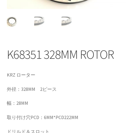
CANOVER BILLET STRUT “MADE IN JAPAN”
CANOVER GT-STRUT
CANOVER PROMATIC “MADE IN JAPAN”
K68351 328MM ROTOR
CANOVER RIDE-STRUT AIR SUSPENSION
CLASSIC FORGED one-off billet wheel for LOWROD
KRZ ローター
COIL-OVER STRUT
外径：328MM 2ピース
COIL-OVER+XX TWIN TANK SYSTEM
幅：28MM
EZ-AIR パワーユニット SYSTEM
取り付け穴PCD：6MM*PCD222MM
GROUNDDESIGNS
ドリルド＆スロット