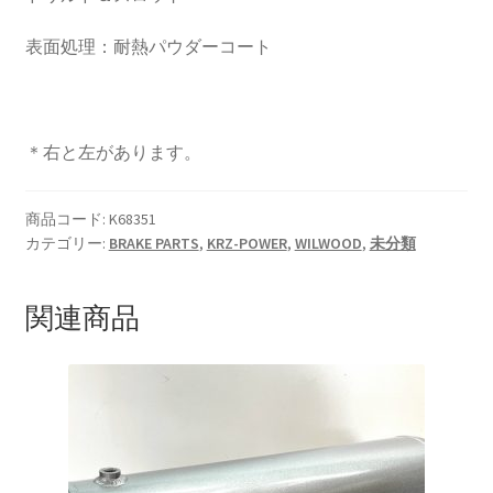
表面処理：耐熱パウダーコート
HOLIX FORGED USA by classicforged
INTRO WHEELS
＊右と左があります。
KRZ-international.co.ltd
商品コード:
K68351
KRZ-power billet brake
カテゴリー:
BRAKE PARTS
,
KRZ-POWER
,
WILWOOD
,
未分類
KRZX FORGED WHEELS
関連商品
KRZX 2PC FORGED WHEEL SIZE/PRICE LIST
KRZX FORGED BRAKE SYSTEM
KRZX FORGED CALIPER SYSTEM 適合一覧 PASSENGER CAR