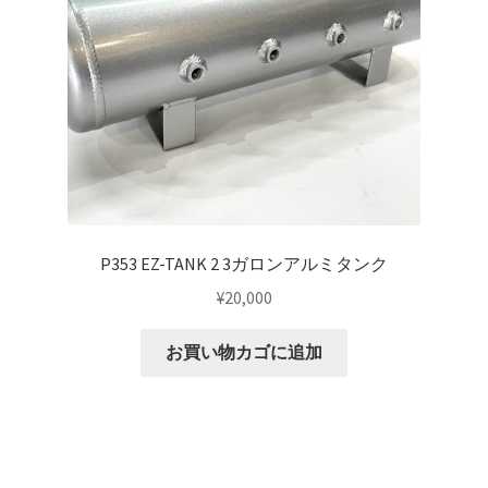
KRZX FORGED CALIPER SYSTEM 適合一覧 TRUCK & SUV
KRZX FORGED WHEEL ALL DESINGS
KRZX-sports
LOWRIDER TECHNOLOGY
NV200 USV CUSTOM
P353 EZ-TANK 2 3ガロンアルミタンク
¥
20,000
PARTSカテゴリー一覧
お買い物カゴに追加
RIDETECH SUSPENSION
SPORZA FORGED WHEEL
SUSPENSION