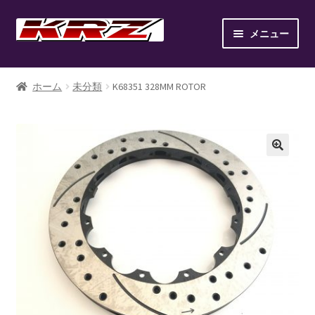
ナ
コ
メニュー
ビ
ン
ゲ
テ
ホーム
ー
ン
ホーム
未分類
K68351 328MM ROTOR
シ
ツ
AIR SUSPENSION KIT
ョ
へ
ン
ス
AIR SUSPENSION SETUP GALLERY
へ
キ
ス
ッ
BILLET WHEEL
キ
プ
ッ
BRAKE PAD
プ
BRAKE SYSTEM
CANOVER LIST