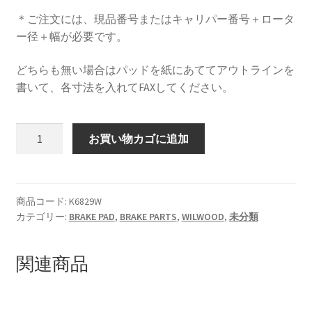
＊ご注文には、現品番号またはキャリパー番号＋ロータ
HOLIX FORGED USA by classicforged
ー径＋幅が必要です。
どちらも無い場合はパッドを紙にあててアウトラインを
INTRO WHEELS
書いて、各寸法を入れてFAXしてください。
KRZ-international.co.ltd
K6829W(8854)
お買い物カゴに追加
KRZ-power billet brake
WILWOOD
BRAKE
KRZX FORGED WHEELS
PAD
４
商品コード:
K6829W
KRZX 2PC FORGED WHEEL SIZE/PRICE LIST
カテゴリー:
BRAKE PAD
,
BRAKE PARTS
,
WILWOOD
,
未分類
枚
セ
ッ
KRZX FORGED BRAKE SYSTEM
関連商品
ト
個
KRZX FORGED CALIPER SYSTEM 適合一覧 PASSENGER CAR