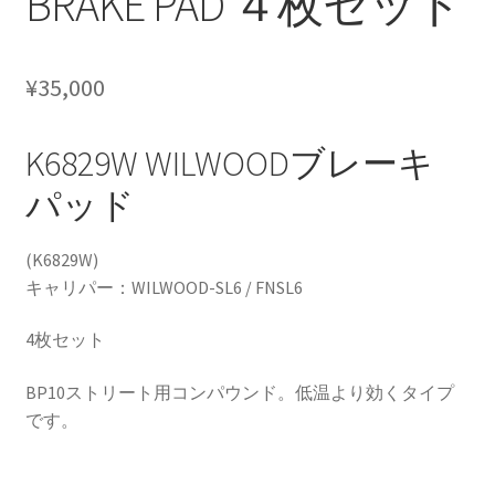
BRAKE PAD ４枚セット
CANOVER BILLET STRUT “MADE IN JAPAN”
CANOVER GT-STRUT
¥
35,000
CANOVER PROMATIC “MADE IN JAPAN”
K6829W WILWOODブレーキ
パッド
CANOVER RIDE-STRUT AIR SUSPENSION
CLASSIC FORGED one-off billet wheel for LOWROD
(K6829W)
キャリパー：WILWOOD-SL6 / FNSL6
COIL-OVER STRUT
4枚セット
COIL-OVER+XX TWIN TANK SYSTEM
BP10ストリート用コンパウンド。低温より効くタイプ
です。
EZ-AIR パワーユニット SYSTEM
GROUNDDESIGNS