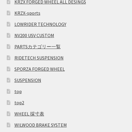
KRZX FORGED WHEEL ALL DESINGS
KRZX-sports
LOWRIDER TECHNOLOGY
NV200 USV CUSTOM
PARTSカテゴリー一覧
RIDETECH SUSPENSION
SPORZA FORGED WHEEL
SUSPENSION
top
top2
WHEEL 採寸表
WILWOOD BRAKE SYSTEM