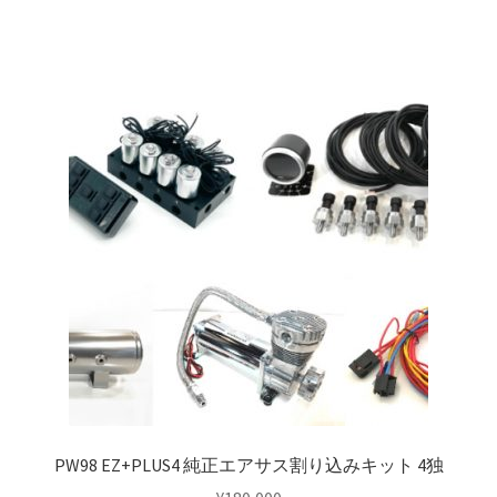
top2
WHEEL 採寸表
WILWOOD BRAKE SYSTEM
オーバーホール
カート
ショップ
パーツ一覧
PW98 EZ+PLUS4 純正エアサス割り込みキット 4独
プライバシーポリシー