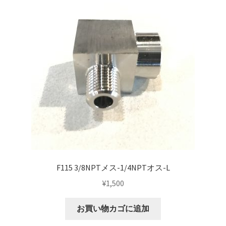
KRZX FORGED CALIPER SYSTEM 適合一覧 TRUCK & SUV
KRZX FORGED WHEEL ALL DESINGS
KRZX-sports
LOWRIDER TECHNOLOGY
NV200 USV CUSTOM
PARTSカテゴリー一覧
F115 3/8NPTメス-1/4NPTオス-L
RIDETECH SUSPENSION
¥
1,500
SPORZA FORGED WHEEL
お買い物カゴに追加
SUSPENSION