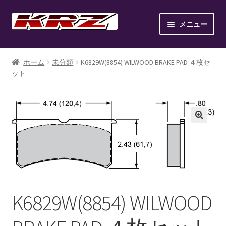
ナ
コ
メニュー
ビ
ン
ゲ
テ
ホーム
ー
ン
ホーム
未分類
K6829W(8854) WILWOOD BRAKE PAD ４枚セ
シ
ツ
ット
AIR SUSPENSION KIT
ョ
へ
ン
ス
AIR SUSPENSION SETUP GALLERY
へ
キ
ス
ッ
BILLET WHEEL
キ
プ
ッ
BRAKE PAD
プ
BRAKE SYSTEM
K6829W(8854) WILWOOD
CANOVER LIST