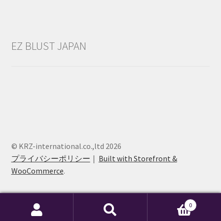
EZ BLUST JAPAN
© KRZ-international.co.,ltd 2026
プライバシーポリシー
Built with Storefront &
WooCommerce
.
0
検
検