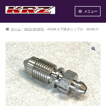
ナ
コ
メニュー
ビ
ン
ゲ
テ
ホーム
ー
ン
ホーム
KRZX-SPORTS
K5204 エア抜きニップル M10X1.0
シ
ツ
AIR SUSPENSION KIT
ョ
へ
ン
ス
AIR SUSPENSION SETUP GALLERY
へ
キ
ス
ッ
BILLET WHEEL
キ
プ
ッ
BRAKE PAD
プ
BRAKE SYSTEM
CANOVER LIST