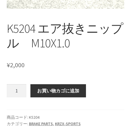
CANOVER BILLET STRUT “MADE IN JAPAN”
CANOVER GT-STRUT
K5204 エア抜きニップ
CANOVER PROMATIC “MADE IN JAPAN”
ル M10X1.0
CANOVER RIDE-STRUT AIR SUSPENSION
¥
2,000
CLASSIC FORGED one-off billet wheel for LOWROD
COIL-OVER STRUT
K5204
お買い物カゴに追加
エ
COIL-OVER+XX TWIN TANK SYSTEM
ア
抜
EZ-AIR パワーユニット SYSTEM
き
商品コード:
K5204
カテゴリー:
BRAKE PARTS
,
KRZX-SPORTS
ニ
GROUNDDESIGNS