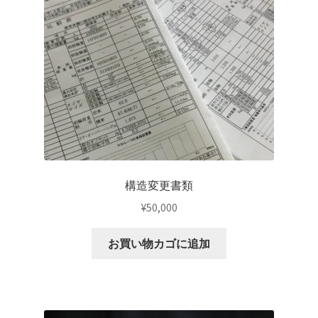
KRZX FORGED CALIPER SYSTEM 適合一覧 TRUCK & SUV
KRZX FORGED WHEEL ALL DESINGS
KRZX-sports
LOWRIDER TECHNOLOGY
NV200 USV CUSTOM
構造変更書類
PARTSカテゴリー一覧
¥
50,000
RIDETECH SUSPENSION
お買い物カゴに追加
SPORZA FORGED WHEEL
SUSPENSION