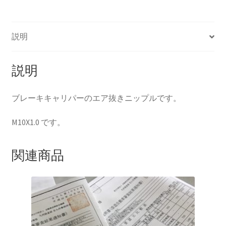
ッ
プ
HOLIX FORGED USA by classicforged
ル
説明
M10X1.0
INTRO WHEELS
個
説明
KRZ-international.co.ltd
ブレーキキャリパーのエア抜きニップルです。
KRZ-power billet brake
M10X1.0 です。
KRZX FORGED WHEELS
関連商品
KRZX 2PC FORGED WHEEL SIZE/PRICE LIST
KRZX FORGED BRAKE SYSTEM
KRZX FORGED CALIPER SYSTEM 適合一覧 PASSENGER CAR