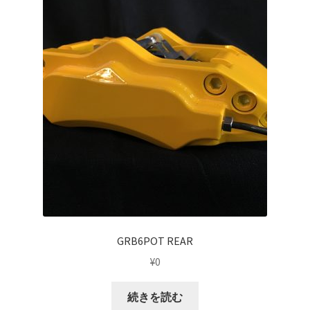
top2
WHEEL 採寸表
WILWOOD BRAKE SYSTEM
オーバーホール
カート
ショップ
GRB6POT REAR
パーツ一覧
¥
0
プライバシーポリシー
続きを読む