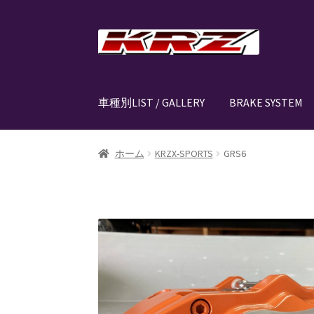
ナ
コ
ビ
ン
ゲ
テ
ー
ン
車種別LIST / GALLERY
BRAKE SYSTEM
シ
ツ
ョ
へ
ン
ス
ホーム
AIR SUSPENSION KIT
AIR SUSPENSIO
ホーム
KRZX-SPORTS
GRS6
へ
キ
ス
ッ
CANOVER LIST
CANOVER BILLET STRUT “MA
キ
プ
ッ
CANOVER PROMATIC “MADE IN JAPAN”
CANO
プ
CLASSIC FORGED one-off billet wheel for L
EZ-AIR パワーユニット SYSTEM
GROUNDDES