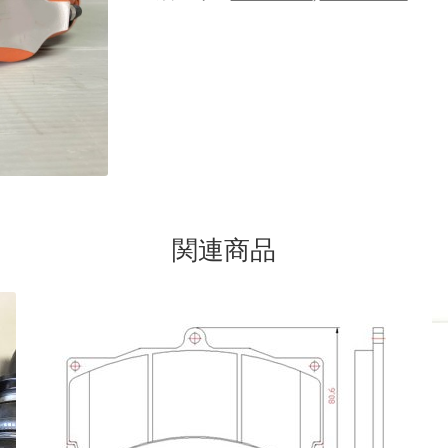
rake
KRZX FORGED WHEELS
KRZX FORGED BRAKE SYSTEM
SSENGER CAR
KRZX FORGED CALIPER SYSTEM 適合一覧 TRUCK &
orts
LOWRIDER TECHNOLOGY
NV200 USV CUSTOM
ION
SPORZA FORGED WHEEL
SUSPENSION
top2
WHEEL 採寸表
関連商品
カート
ショップ
パーツ一覧
プライバシーポリシー
マイアカウ