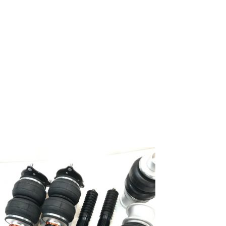
 SUV
ント