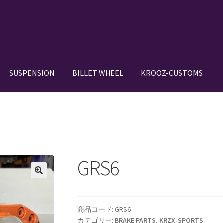
SUSPENSION
BILLET WHEEL
KROOZ-CUSTOMS
N SETUP GALLERY
BILLET WHEEL
BRAKE PAD
BRAKE SYSTEM
DE IN JAPAN”
CANOVER GT-STRUT
VER RIDE-STRUT AIR SUSPENSION
GRS6
OWROD
COIL-OVER STRUT
COIL-OVER+XX TWIN TANK SYSTEM
商品コード:
GRS6
IGNS
HOLIX FORGED USA by classicforged
INTRO WHEELS
カテゴリー:
BRAKE PARTS
,
KRZX-SPORTS