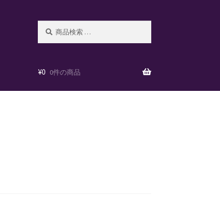
検
検
索
索
対
象:
¥
0
0件の商品