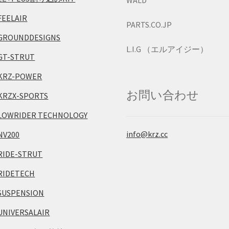
WALD
FEELAIR
PARTS.CO.JP
GROUNDDESIGNS
L.I.G （エルアイジー）
GT-STRUT
KRZ-POWER
お問い合わせ
KRZX-SPORTS
LOWRIDER TECHNOLOGY
info@krz.cc
NV200
RIDE-STRUT
RIDETECH
SUSPENSION
UNIVERSALAIR