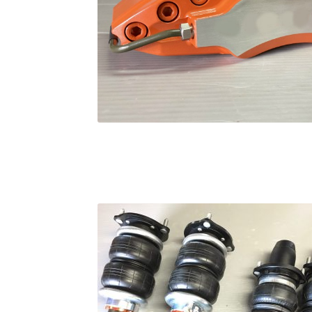
KRZ-international.co.ltd
KRZ-power billet b
KRZX 2PC FORGED WHEEL SIZE/PRICE LIST
KRZX FORGED CALIPER SYSTEM 適合一覧 PA
KRZX FORGED WHEEL ALL DESINGS
KRZX-sp
PARTSカテゴリー一覧
RIDETECH SUSPENS
WILWOOD BRAKE SYSTEM
オーバーホール
支払い
構造変更
特注製作