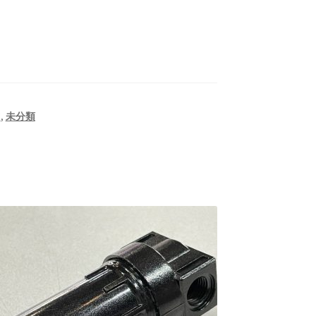
 SUV
ツ
,
未分類
ント