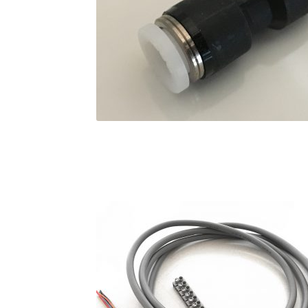
KRZ-international.co.ltd
KRZ-power billet b
KRZX 2PC FORGED WHEEL SIZE/PRICE LIST
KRZX FORGED CALIPER SYSTEM 適合一覧 PA
KRZX FORGED WHEEL ALL DESINGS
KRZX-sp
PARTSカテゴリー一覧
RIDETECH SUSPENS
WILWOOD BRAKE SYSTEM
オーバーホール
支払い
構造変更
特注製作