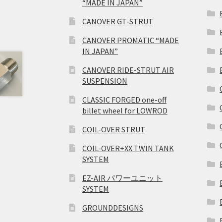
“MADE IN JAPAN”
CANOVER GT-STRUT
CANOVER PROMATIC “MADE
IN JAPAN”
CANOVER RIDE-STRUT AIR
SUSPENSION
CLASSIC FORGED one-off
billet wheel for LOWROD
COIL-OVER STRUT
COIL-OVER+XX TWIN TANK
SYSTEM
EZ-AIR パワーユニット
SYSTEM
GROUNDDESIGNS