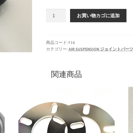
rake
KRZX FORGED WHEELS
F16
お買い物カゴに追加
3/8H-
KRZX FORGED BRAKE SYSTEM
3/8H
個
SSENGER CAR
KRZX FORGED CALIPER SYSTEM 適合一覧 TRUCK &
商品コード:
F16
カテゴリー:
AIR SUSPENSION ジョイントパー
orts
LOWRIDER TECHNOLOGY
NV200 USV CUSTOM
ION
SPORZA FORGED WHEEL
SUSPENSION
top2
WHEEL 採寸表
関連商品
カート
ショップ
パーツ一覧
プライバシーポリシー
マイアカウ