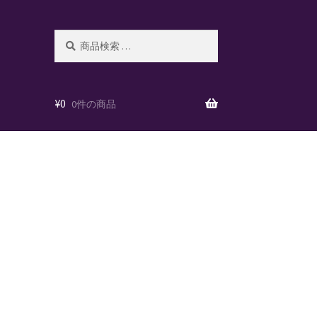
検
検
索
索
対
象:
¥
0
0件の商品