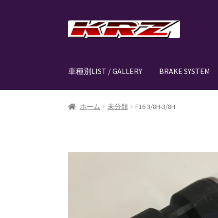
ナ
コ
ビ
ン
ゲ
テ
ー
ン
車種別LIST / GALLERY
BRAKE SYSTEM
シ
ツ
ョ
へ
ン
ス
ホーム
AIR SUSPENSION KIT
AIR SUSPENSIO
ホーム
未分類
F16 3/8H-3/8H
へ
キ
ス
ッ
CANOVER LIST
CANOVER BILLET STRUT “MA
キ
プ
ッ
CANOVER PROMATIC “MADE IN JAPAN”
CANO
プ
CLASSIC FORGED one-off billet wheel for L
EZ-AIR パワーユニット SYSTEM
GROUNDDES