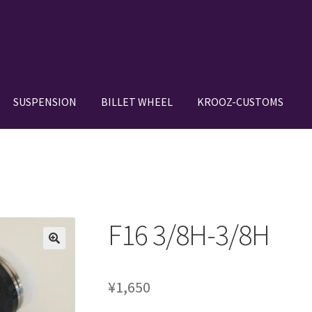
SUSPENSION
BILLET WHEEL
KROOZ-CUSTOMS
N SETUP GALLERY
BILLET WHEEL
BRAKE PAD
BRAKE SYSTEM
DE IN JAPAN”
CANOVER GT-STRUT
VER RIDE-STRUT AIR SUSPENSION
F16 3/8H-3/8H
OWROD
COIL-OVER STRUT
COIL-OVER+XX TWIN TANK SYSTEM
¥
1,650
IGNS
HOLIX FORGED USA by classicforged
INTRO WHEELS