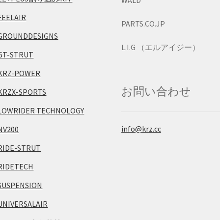
WALD
FEELAIR
PARTS.CO.JP
GROUNDDESIGNS
L.I.G （エルアイジー）
GT-STRUT
KRZ-POWER
お問い合わせ
KRZX-SPORTS
LOWRIDER TECHNOLOGY
info@krz.cc
NV200
RIDE-STRUT
RIDETECH
SUSPENSION
UNIVERSALAIR