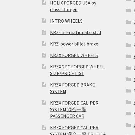
HOLIX FORGED USA by
classicforged
INTRO WHEELS
KRZ-international.co.ltd
KRZ-power billet brake
KRZX FORGED WHEELS
KRZX 2PC FORGED WHEEL
SIZE/PRICE LIST
KRZX FORGED BRAKE
SYSTEM
KRZX FORGED CALIPER
SYSTEM 適合一覧
PASSENGER CAR
KRZX FORGED CALIPER
SYSTEM 適合一覧 TRUCK &