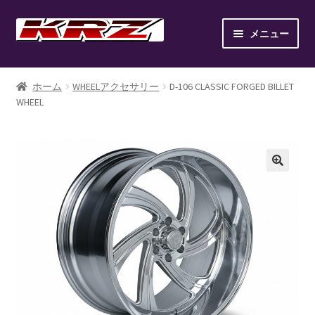
ナ
コ
メニュー
ビ
ン
ゲ
テ
ホーム
ー
ン
ホーム
WHEELアクセサリー
D-106 CLASSIC FORGED BILLET
シ
ツ
WHEEL
AIR SUSPENSION KIT
ョ
へ
ン
ス
AIR SUSPENSION SETUP GALLERY
へ
キ
ス
ッ
BILLET WHEEL
キ
プ
ッ
BRAKE PAD
プ
BRAKE SYSTEM
CANOVER LIST