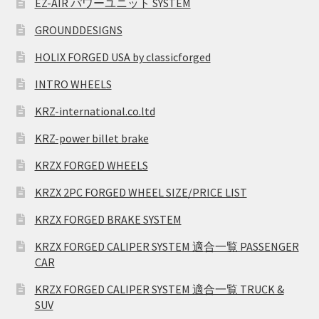
EZ-AIR パワーユニット SYSTEM
GROUNDDESIGNS
HOLIX FORGED USA by classicforged
INTRO WHEELS
KRZ-international.co.ltd
KRZ-power billet brake
KRZX FORGED WHEELS
KRZX 2PC FORGED WHEEL SIZE/PRICE LIST
KRZX FORGED BRAKE SYSTEM
KRZX FORGED CALIPER SYSTEM 適合一覧 PASSENGER
CAR
KRZX FORGED CALIPER SYSTEM 適合一覧 TRUCK &
SUV