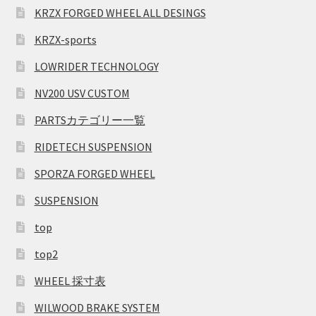
KRZX FORGED WHEEL ALL DESINGS
KRZX-sports
LOWRIDER TECHNOLOGY
NV200 USV CUSTOM
PARTSカテゴリー一覧
RIDETECH SUSPENSION
SPORZA FORGED WHEEL
SUSPENSION
top
top2
WHEEL 採寸表
WILWOOD BRAKE SYSTEM