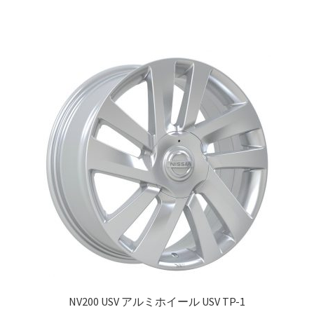
top2
WHEEL 採寸表
WILWOOD BRAKE SYSTEM
オーバーホール
カート
ショップ
パーツ一覧
プライバシーポリシー
NV200 USV アルミホイール USV TP-1