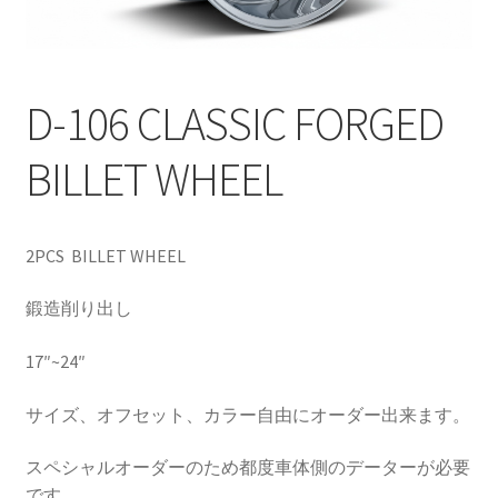
CANOVER BILLET STRUT “MADE IN JAPAN”
CANOVER GT-STRUT
D-106 CLASSIC FORGED
CANOVER PROMATIC “MADE IN JAPAN”
BILLET WHEEL
CANOVER RIDE-STRUT AIR SUSPENSION
2PCS BILLET WHEEL
CLASSIC FORGED one-off billet wheel for LOWROD
鍛造削り出し
COIL-OVER STRUT
17″~24″
COIL-OVER+XX TWIN TANK SYSTEM
サイズ、オフセット、カラー自由にオーダー出来ます。
EZ-AIR パワーユニット SYSTEM
スペシャルオーダーのため都度車体側のデーターが必要
GROUNDDESIGNS
です。