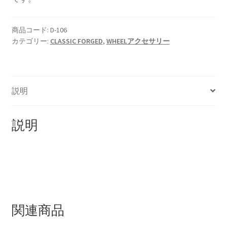
HOLIX FORGED USA by classicforged
商品コード:
D-106
カテゴリー:
CLASSIC FORGED
,
WHEELアクセサリー
INTRO WHEELS
KRZ-international.co.ltd
説明
KRZ-power billet brake
説明
KRZX FORGED WHEELS
KRZX 2PC FORGED WHEEL SIZE/PRICE LIST
KRZX FORGED BRAKE SYSTEM
関連商品
KRZX FORGED CALIPER SYSTEM 適合一覧 PASSENGER CAR