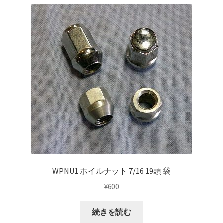
KRZX FORGED CALIPER SYSTEM 適合一覧 TRUCK & SUV
KRZX FORGED WHEEL ALL DESINGS
KRZX-sports
LOWRIDER TECHNOLOGY
NV200 USV CUSTOM
PARTSカテゴリー一覧
RIDETECH SUSPENSION
WPNU1 ホイルナット 7/16 19頭 袋
¥
600
SPORZA FORGED WHEEL
続きを読む
SUSPENSION