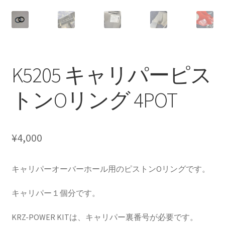
CANOVER BILLET STRUT “MADE IN JAPAN”
CANOVER GT-STRUT
CANOVER PROMATIC “MADE IN JAPAN”
K5205 キャリパーピス
CANOVER RIDE-STRUT AIR SUSPENSION
トンOリング 4POT
CLASSIC FORGED one-off billet wheel for LOWROD
¥
4,000
COIL-OVER STRUT
COIL-OVER+XX TWIN TANK SYSTEM
キャリパーオーバーホール用のピストンOリングです。
キャリパー１個分です。
EZ-AIR パワーユニット SYSTEM
KRZ-POWER KITは、キャリパー裏番号が必要です。
GROUNDDESIGNS