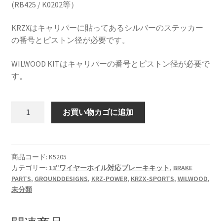
(RB425 / K0202等）
HOLIX FORGED USA by classicforged
KRZXはキャリパーに貼ってあるシルバーのステッカー
の番号とピストン径が必要です。
INTRO WHEELS
WILWOOD KITはキャリパーの番号とピストン径が必要で
KRZ-international.co.ltd
す。
KRZ-power billet brake
K5205
お買い物カゴに追加
キ
KRZX FORGED WHEELS
ャ
リ
KRZX 2PC FORGED WHEEL SIZE/PRICE LIST
パ
商品コード:
K5205
カテゴリー:
13"ワイヤーホイル対応ブレーキキット
,
BRAKE
ー
PARTS
,
GROUNDDESIGNS
,
KRZ-POWER
,
KRZX-SPORTS
,
WILWOOD
,
KRZX FORGED BRAKE SYSTEM
ピ
未分類
ス
ト
KRZX FORGED CALIPER SYSTEM 適合一覧 PASSENGER CAR
ン