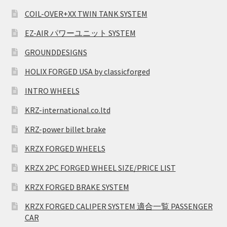
COIL-OVER+XX TWIN TANK SYSTEM
EZ-AIR パワーユニット SYSTEM
GROUNDDESIGNS
HOLIX FORGED USA by classicforged
INTRO WHEELS
KRZ-international.co.ltd
KRZ-power billet brake
KRZX FORGED WHEELS
KRZX 2PC FORGED WHEEL SIZE/PRICE LIST
KRZX FORGED BRAKE SYSTEM
KRZX FORGED CALIPER SYSTEM 適合一覧 PASSENGER
CAR