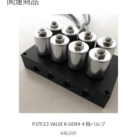
関連商品
O
KRZX FORGED CALIPER SYSTEM 適合一覧 TRUCK & SUV
リ
ン
KRZX FORGED WHEEL ALL DESINGS
グ
4POT
KRZX-sports
個
LOWRIDER TECHNOLOGY
NV200 USV CUSTOM
PARTSカテゴリー一覧
RIDETECH SUSPENSION
SPORZA FORGED WHEEL
P375 EZ-VALVE 8-GEN4 ４独バルブ
¥
40,000
SUSPENSION