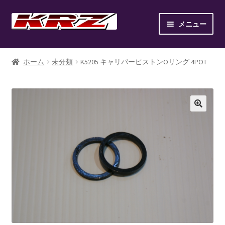
ナ
コ
メニュー
ビ
ン
ゲ
テ
ホーム
ー
ン
ホーム
未分類
K5205 キャリパーピストンOリング 4POT
シ
ツ
AIR SUSPENSION KIT
ョ
へ
ン
ス
AIR SUSPENSION SETUP GALLERY
へ
キ
ス
ッ
BILLET WHEEL
キ
プ
ッ
BRAKE PAD
プ
BRAKE SYSTEM
CANOVER LIST