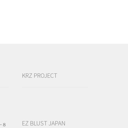
KRZ PROJECT
EZ BLUST JAPAN
−８