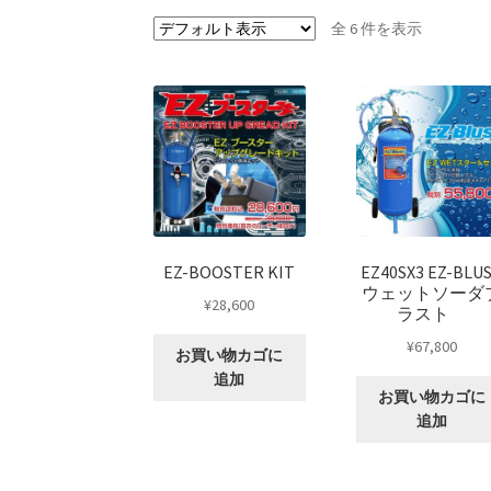
全 6 件を表示
KRZ-international.co.ltd
KRZ-power billet b
KRZX 2PC FORGED WHEEL SIZE/PRICE LIST
KRZX FORGED CALIPER SYSTEM 適合一覧 PA
KRZX FORGED WHEEL ALL DESINGS
KRZX-sp
PARTSカテゴリー一覧
RIDETECH SUSPENS
EZ-BOOSTER KIT
EZ40SX3 EZ-BLU
ウェットソーダ
¥
28,600
ラスト
WILWOOD BRAKE SYSTEM
オーバーホール
¥
67,800
お買い物カゴに
支払い
構造変更
特注製作
追加
お買い物カゴに
追加