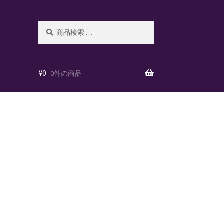
検
検
索
索
対
象:
¥
0
0件の商品