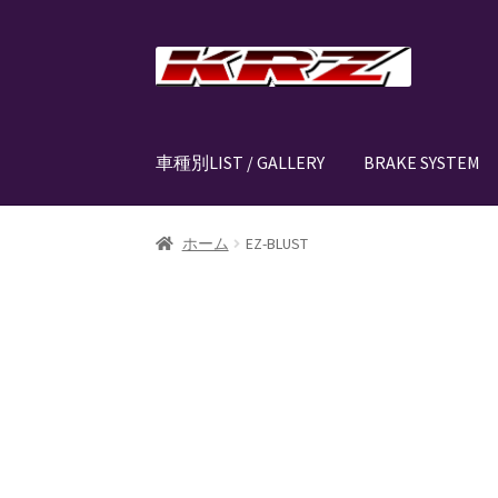
ナ
コ
ビ
ン
ゲ
テ
ー
ン
車種別LIST / GALLERY
BRAKE SYSTEM
シ
ツ
ョ
へ
ン
ス
ホーム
AIR SUSPENSION KIT
AIR SUSPENSIO
ホーム
EZ-BLUST
へ
キ
ス
ッ
CANOVER LIST
CANOVER BILLET STRUT “MA
キ
プ
ッ
CANOVER PROMATIC “MADE IN JAPAN”
CANO
プ
CLASSIC FORGED one-off billet wheel for L
EZ-AIR パワーユニット SYSTEM
GROUNDDES