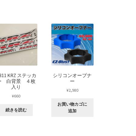
 SUV
311 KRZ ステッカ
シリコンオープナ
ー 白背景 ４枚
ー
入り
ント
¥
2,980
¥
660
お買い物カゴに
続きを読む
追加