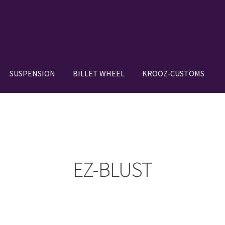
SUSPENSION
BILLET WHEEL
KROOZ-CUSTOMS
N SETUP GALLERY
BILLET WHEEL
BRAKE PAD
BRAKE SYSTEM
DE IN JAPAN”
CANOVER GT-STRUT
VER RIDE-STRUT AIR SUSPENSION
EZ-BLUST
OWROD
COIL-OVER STRUT
COIL-OVER+XX TWIN TANK SYSTEM
IGNS
HOLIX FORGED USA by classicforged
INTRO WHEELS