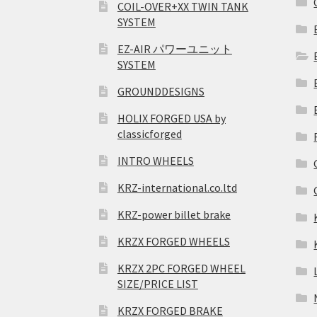
COIL-OVER+XX TWIN TANK
SYSTEM
EZ-AIR パワーユニット
SYSTEM
GROUNDDESIGNS
HOLIX FORGED USA by
classicforged
INTRO WHEELS
KRZ-international.co.ltd
KRZ-power billet brake
KRZX FORGED WHEELS
KRZX 2PC FORGED WHEEL
SIZE/PRICE LIST
KRZX FORGED BRAKE