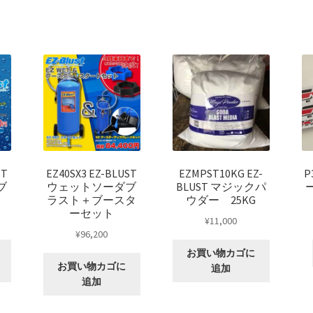
rake
KRZX FORGED WHEELS
KRZX FORGED BRAKE SYSTEM
SSENGER CAR
KRZX FORGED CALIPER SYSTEM 適合一覧 TRUCK &
orts
LOWRIDER TECHNOLOGY
NV200 USV CUSTOM
ION
SPORZA FORGED WHEEL
SUSPENSION
top2
WHEEL 採寸表
ST
EZ40SX3 EZ-BLUST
EZMPST10KG EZ-
P
ブ
ウェットソーダブ
BLUST マジックパ
ラスト＋ブースタ
ウダー 25KG
カート
ショップ
パーツ一覧
プライバシーポリシー
マイアカウ
ーセット
¥
11,000
¥
96,200
お買い物カゴに
お買い物カゴに
追加
追加