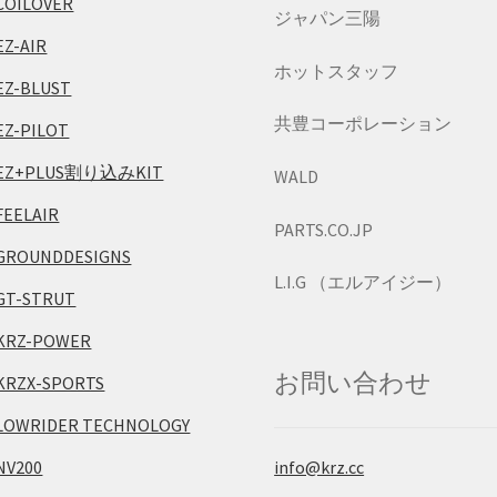
COILOVER
ジャパン三陽
EZ-AIR
ホットスタッフ
EZ-BLUST
共豊コーポレーション
EZ-PILOT
EZ+PLUS割り込みKIT
WALD
FEELAIR
PARTS.CO.JP
GROUNDDESIGNS
L.I.G （エルアイジー）
GT-STRUT
KRZ-POWER
お問い合わせ
KRZX-SPORTS
LOWRIDER TECHNOLOGY
info@krz.cc
NV200